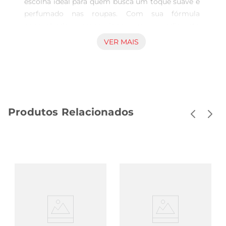
escolha ideal para quem busca um toque suave e 
perfumado nas roupas. Com sua fórmula 
concentrada, proporciona um rendimento 
excepcional, permitindo que você desfrute de 
VER MAIS
roupas macias e com um aroma refrescante por 
muito mais tempo. Ideal para todos os tipos de 
tecidos, este amaciante transforma a rotina de 
lavanderia em um momento de cuidado e 
carinho.

Produtos Relacionados
Aroma Refrescante e Duradouro  

Com a fragrância inspirada na brisa do verão, o 
Downy Brisa Verão envolve suas roupas em um 
perfume leve e agradável, que se mantém 
mesmo após a lavagem. Essa característica é 
perfeita para quem deseja que suas roupas 
transmitam frescor e limpeza ao longo do dia, 
proporcionando uma sensação de conforto a 
cada uso. 

Fácil Aplicação e Rendimento  
