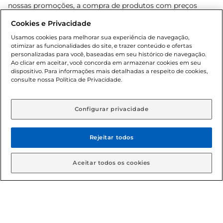
nossas promoções, a compra de produtos com preços
promocionais poderá ter sua quantidade limitada por
Cookies e Privacidade
cliente. Os preços, ofertas e condições são exclusivos para
o e-commerce e válidos durante o dia de hoje, podendo
Usamos cookies para melhorar sua experiência de navegação,
otimizar as funcionalidades do site, e trazer conteúdo e ofertas
sofrer alterações sem prévia notificação. Proibida a venda
personalizadas para você, baseadas em seu histórico de navegação.
de bebidas alcoólicas para menores de 18 anos, conforme
Ao clicar em aceitar, você concorda em armazenar cookies em seu
Lei n.º 8069/90, art. 81, inciso II (Estatuto da Criança e do
dispositivo. Para informações mais detalhadas a respeito de cookies,
Adolescente). Preços e condições exclusivos para o
consulte nossa Política de Privacidade.
www.gbarbosa.com.br
, podendo sofrer alterações sem
aviso prévio. O valor mínimo para as compras on-line é de
R$ 80,00.
Configurar privacidade
Rejeitar todos
© 2026 Copyright. Todos os direitos
reservados Gbarbosa.
Aceitar todos os cookies
Cencosud Brasil Comercial SA.CNPJ sob n° 39.346.861/0350-38 .
Sediada na Av. das Nações Unidas, 12.995, 21º andar, CEP: