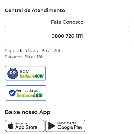
Trabalhe Conosco
Cartão GBarbosa
Central de Atendimento
Sobre Privacidade
Garantia Estendida
Portal do Fornecedo
Código de Ética
Fale Conosco
Nossas Lojas
Serviços
Cencosud Media
Blog GBarbosa
0800 720 1111
Black Friday
Encarte do Dia
Segunda à Sexta: 8h às 20h
Sábados: 8h às 18h
Baixe nosso App