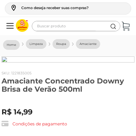
Como deseja receber suas compras?
Buscar produto
Termos mais buscados
Limpeza
Roupa
Amaciante
geladeira
maquina lavar
fogao
:
1221835005
Amaciante Concentrado Downy
café
Brisa de Verão 500ml
cerveja
frango
R$
14
,
99
leite
vinho
Condições de pagamento
leite pó