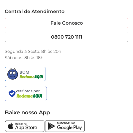
Trabalhe Conosco
Cartão GBarbosa
Central de Atendimento
Sobre Privacidade
Garantia Estendida
Portal do Fornecedo
Código de Ética
Fale Conosco
Nossas Lojas
Serviços
Cencosud Media
Blog GBarbosa
0800 720 1111
Black Friday
Encarte do Dia
Segunda à Sexta: 8h às 20h
Sábados: 8h às 18h
Baixe nosso App