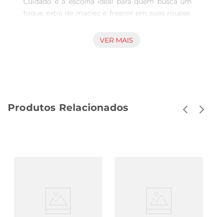
Cuidado é a escolha ideal para quem busca um 
toque extra de maciez e frescor em suas roupas. 
Com uma fórmula concentrada, este amaciante 
proporciona um cuidado especial, deixando os 
VER MAIS
tecidos mais suaves ao toque e com um perfume 
que dura por muito mais tempo. Ideal para o uso 
diário, ele transforma a experiência de lavar 
roupas em um momento de carinho e atenção.

Fórmula concentrada e eficaz  

Produtos Relacionados
Desenvolvido com tecnologia avançada, o 
amaciante Comfort é altamente concentrado, o 
que significa que você precisa de menos produto 
para obter resultados excepcionais. Com apenas 
uma pequena quantidade, você garante a maciez 
desejada e um aroma envolvente que se fixa nos 
tecidos, proporcionando uma sensação de 
limpeza e frescor a cada uso. É perfeito para 
todos os tipos de tecidos, incluindo os mais 
delicados.
