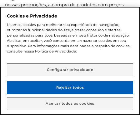
nossas promoções, a compra de produtos com preços
promocionais poderá ter sua quantidade limitada por
Cookies e Privacidade
cliente. Os preços, ofertas e condições são exclusivos para
o e-commerce e válidos durante o dia de hoje, podendo
Usamos cookies para melhorar sua experiência de navegação,
otimizar as funcionalidades do site, e trazer conteúdo e ofertas
sofrer alterações sem prévia notificação. Proibida a venda
personalizadas para você, baseadas em seu histórico de navegação.
de bebidas alcoólicas para menores de 18 anos, conforme
Ao clicar em aceitar, você concorda em armazenar cookies em seu
Lei n.º 8069/90, art. 81, inciso II (Estatuto da Criança e do
dispositivo. Para informações mais detalhadas a respeito de cookies,
Adolescente). Preços e condições exclusivos para o
consulte nossa Política de Privacidade.
www.gbarbosa.com.br
, podendo sofrer alterações sem
aviso prévio. O valor mínimo para as compras on-line é de
R$ 80,00.
Configurar privacidade
Rejeitar todos
© 2026 Copyright. Todos os direitos
reservados Gbarbosa.
Aceitar todos os cookies
Cencosud Brasil Comercial SA.CNPJ sob n° 39.346.861/0350-38 .
Sediada na Av. das Nações Unidas, 12.995, 21º andar, CEP: