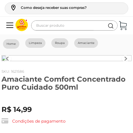
Como deseja receber suas compras?
Buscar produto
Termos mais buscados
Limpeza
Roupa
Amaciante
geladeira
maquina lavar
fogao
:
1621586
Amaciante Comfort Concentrado
café
Puro Cuidado 500ml
cerveja
frango
R$
14
,
99
vinho
leite
Condições de pagamento
tv