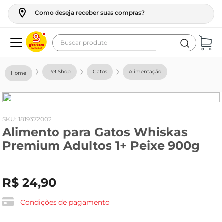
Como deseja receber suas compras?
Buscar produto
Termos mais buscados
Pet Shop
Gatos
Alimentação
geladeira
maquina lavar
fogao
:
1819372002
Alimento para Gatos Whiskas
café
Premium Adultos 1+ Peixe 900g
cerveja
frango
R$
24
,
90
leite
vinho
Condições de pagamento
leite pó