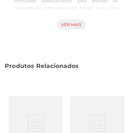
formulado especialmente para atender às 
necessidades nutricionais dos felinos. Com uma 
combinação de ingredientes de alta qualidade, 
este produto proporciona uma dieta equilibrada, 
VER MAIS
rica em proteínas e nutrientes essenciais, 
garantindo que seu gato tenha energia e 
vitalidade para o dia a dia. A versão com sabor de 
peixe é ideal para os amantes de frutos do mar, 
oferecendo um paladar irresistível que vai 
Produtos Relacionados
agradar até os gatos mais exigentes.

Sabor irresistível que conquista  

Com um sabor autêntico de peixe, o alimento 
Whiskas Premium atrai até os gatos mais 
seletivos. Cada croquete é cuidadosamente 
elaborado para garantir que seu felino desfrute de 
uma refeição saborosa e nutritiva. A textura 
crocante também ajuda na saúde dental, 
contribuindo para a limpeza dos dentes enquanto 
seu gato se alimenta.
