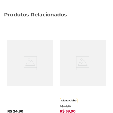
Produtos Relacionados
Alimento Para Gatos
Alimento P/ Gatos
Castrados Adultos 1+
Kitekat Adultos Mix De
Whiskas Peixe 900g
Carne 2,7Kg
Oferta Clube
R$
46
,
90
R$
24
,
90
R$
39
,
90