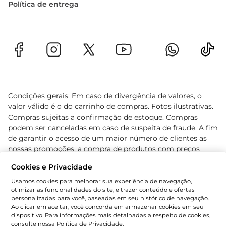
Política de entrega
Condições gerais: Em caso de divergência de valores, o
valor válido é o do carrinho de compras. Fotos ilustrativas.
Compras sujeitas a confirmação de estoque. Compras
podem ser canceladas em caso de suspeita de fraude. A fim
de garantir o acesso de um maior número de clientes as
nossas promoções, a compra de produtos com preços
promocionais poderá ter sua quantidade limitada por
Cookies e Privacidade
cliente. Os preços, ofertas e condições são exclusivos para
o e-commerce e válidos durante o dia de hoje, podendo
Usamos cookies para melhorar sua experiência de navegação,
otimizar as funcionalidades do site, e trazer conteúdo e ofertas
sofrer alterações sem prévia notificação. Proibida a venda
personalizadas para você, baseadas em seu histórico de navegação.
de bebidas alcoólicas para menores de 18 anos, conforme
Ao clicar em aceitar, você concorda em armazenar cookies em seu
Lei n.º 8069/90, art. 81, inciso II (Estatuto da Criança e do
dispositivo. Para informações mais detalhadas a respeito de cookies,
Adolescente). Preços e condições exclusivos para o
consulte nossa Política de Privacidade.