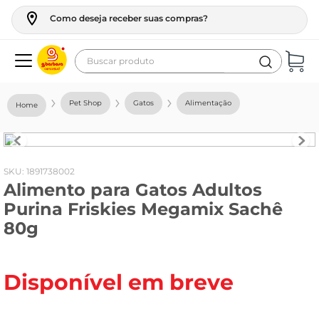
Como deseja receber suas compras?
Buscar produto
Termos mais buscados
Pet Shop
Gatos
Alimentação
geladeira
maquina lavar
fogao
:
1891738002
Alimento para Gatos Adultos
café
Purina Friskies Megamix Sachê
cerveja
80g
frango
leite
Disponível em breve
vinho
leite pó