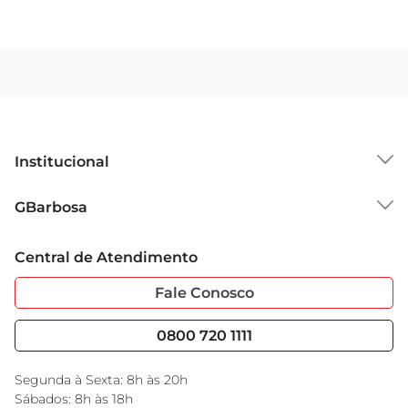
Institucional
Sobre o GBarbosa
GBarbosa
Grupo Cencosud
Trabalhe Conosco
Cartão GBarbosa
Central de Atendimento
Sobre Privacidade
Garantia Estendida
Portal do Fornecedo
Código de Ética
Fale Conosco
Nossas Lojas
Serviços
Cencosud Media
Blog GBarbosa
0800 720 1111
Black Friday
Encarte do Dia
Segunda à Sexta: 8h às 20h
Sábados: 8h às 18h