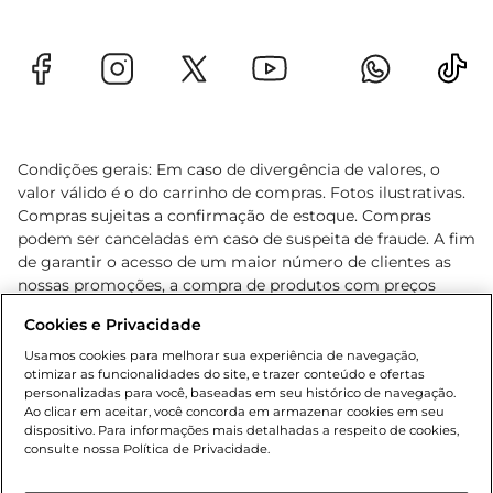
Condições gerais: Em caso de divergência de valores, o
valor válido é o do carrinho de compras. Fotos ilustrativas.
Compras sujeitas a confirmação de estoque. Compras
podem ser canceladas em caso de suspeita de fraude. A fim
de garantir o acesso de um maior número de clientes as
nossas promoções, a compra de produtos com preços
promocionais poderá ter sua quantidade limitada por
Cookies e Privacidade
cliente. Os preços, ofertas e condições são exclusivos para
o e-commerce e válidos durante o dia de hoje, podendo
Usamos cookies para melhorar sua experiência de navegação,
otimizar as funcionalidades do site, e trazer conteúdo e ofertas
sofrer alterações sem prévia notificação. Proibida a venda
personalizadas para você, baseadas em seu histórico de navegação.
de bebidas alcoólicas para menores de 18 anos, conforme
Ao clicar em aceitar, você concorda em armazenar cookies em seu
Lei n.º 8069/90, art. 81, inciso II (Estatuto da Criança e do
dispositivo. Para informações mais detalhadas a respeito de cookies,
Adolescente). Preços e condições exclusivos para o
consulte nossa Política de Privacidade.
www.gbarbosa.com.br
, podendo sofrer alterações sem