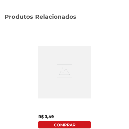
Produtos Relacionados
Alimento P/ Gatos
Whiskas Adultos 1+
Atum Ao Molho Sachê
85g
R$
3
,
49