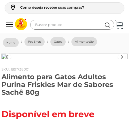
Como deseja receber suas compras?
Buscar produto
Termos mais buscados
Pet Shop
Gatos
Alimentação
geladeira
maquina lavar
fogao
:
1891738001
Alimento para Gatos Adultos
café
Purina Friskies Mar de Sabores
cerveja
Sachê 80g
frango
vinho
Disponível em breve
leite
tv