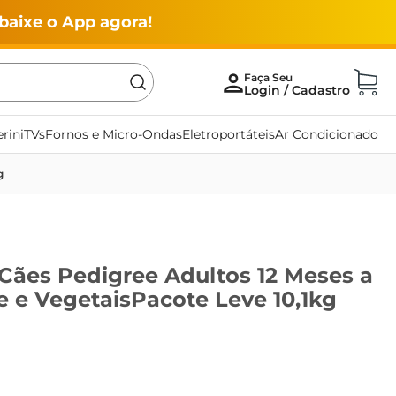
baixe o App agora!
rini
TVs
Fornos e Micro-Ondas
Eletroportáteis
Ar Condicionado
g
Cães Pedigree Adultos 12 Meses a
 e VegetaisPacote Leve 10,1kg