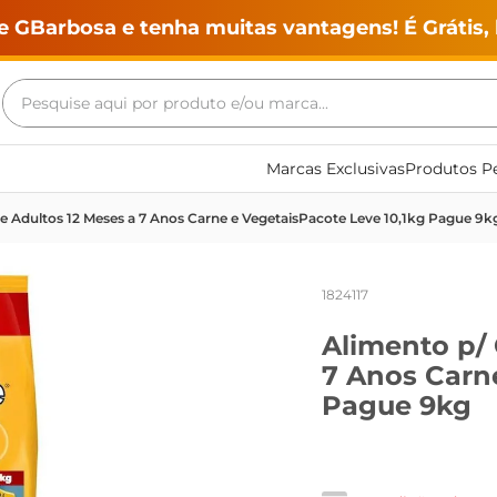
e GBarbosa e tenha muitas vantagens! É Grátis, 
Pesquise aqui por produto e/ou marca...
Termos mais buscados
Marcas Exclusivas
Produtos Pe
geladeira
e Adultos 12 Meses a 7 Anos Carne e VegetaisPacote Leve 10,1kg Pague 9k
maquina lavar
fogao
1824117
café
Alimento p/ 
cerveja
7 Anos Carne
frango
Pague 9kg
leite
vinho
leite pó