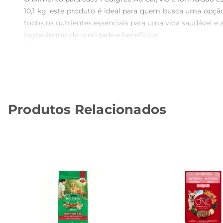
10,1 kg, este produto é ideal para quem busca uma opção
todos os nutrientes essenciais para uma vida saudável e at
Ingredientes de qualidade e benefícios  

Este alimento é rico em proteínas de alta qualidade,
contribuem para o fortalecimento dosistema imunológico
saúde da pele e do pelo, deixandoo mais bonito e brilhante
Recomendações de uso  

Para garantir que seu cão aproveite ao máximo os benefí
Produtos Relacionados
idade do animal. É sempre bom consultar um veterinário 
cão, complementando a alimentação e ajudando na diges
Armazenamento e conservação  

O alimento deve ser armazenado em local fresco e seco, 
dentro de um período adequado para garantir a frescura e
Compromisso com a saúde do seu cão  

Escolher o alimento certo é fundamental para a saú
alimentação de qualidade, que atende às exigências nu
sabor e nutrição de forma equilibrada.