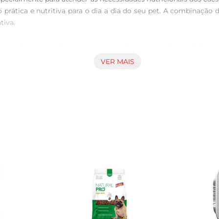
 prática e nutritiva para o dia a dia do seu pet. A combinação 
iva.

 que ajudam a manter a massa muscular e a saúde geral do seu
, promovendo bemestar e vitalidade. A formulação inclui també
VER MAIS
.

cios do alimento, é importante seguir as orientações de uso. 
para adequar a dieta às necessidades específicas do seu pet. Ma
tão.

longe da luz solar direta, para preservar suas propriedades nu
 a qualidade. Utilize um recipiente hermético para melhor conse
de e felicidade do seu melhor amigo. O Pedigree Ad Car/VG 
tricionais dos cães, promovendo uma vida longa e saudável. I