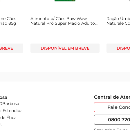
One Cães
Alimento p/ Cães Baw Waw
Ração Úmid
lmão 85g
Natural Pró Super Macio Adulto
Naturale Co
400g
 BREVE
DISPONÍVEL EM BREVE
DISPO
Central de At
osa
 GBarbosa
Fale Con
a Estendida
de Ética
0800 720 
s