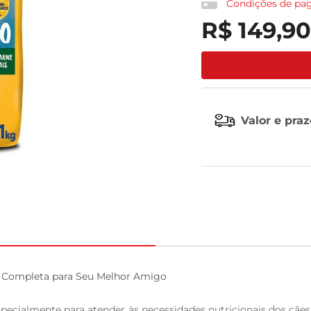
Condições de p
R$
149
,
90
celular
Valor e pra
o Completa para Seu Melhor Amigo

pecialmente para atender às necessidades nutricionais dos cães