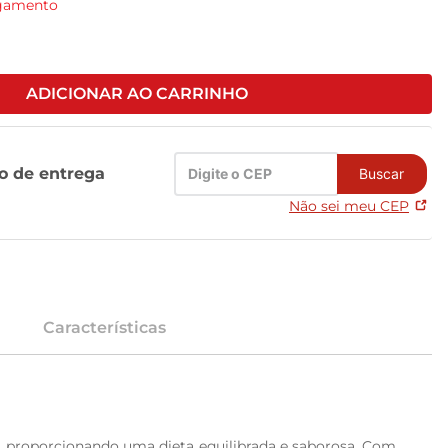
agamento
ADICIONAR AO CARRINHO
zo de entrega
Buscar
Não sei meu CEP
Características
, proporcionando uma dieta equilibrada e saborosa. Com 