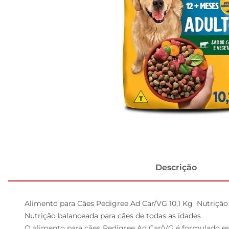
Descrição
Alimento para Cães Pedigree Ad Car/VG 10,1 Kg  Nutriçã
Nutrição balanceada para cães de todas as idades  

O alimento para cães Pedigree Ad Car/VG é formulado es