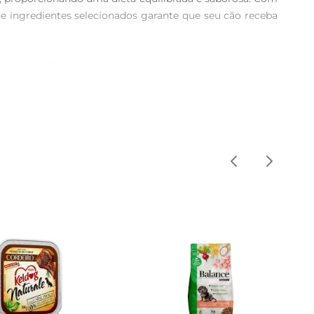
de ingredientes selecionados garante que seu cão receba 
 animal. Além disso, contém vitaminas e minerais que 
m ácidos graxos essenciais, que são importantes para a 
A quantidade recomendada varia de acordo com o peso e a 
ntenha sempre água fresca e limpa disponível para o seu 
tricionais. Após aberto, recomendase consumir o produto 
rvação.

foi desenvolvido com o compromisso de oferecer uma 
nvista na saúde do seu pet com um produto que combina 