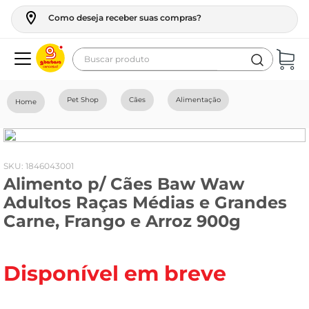
Como deseja receber suas compras?
Buscar produto
Termos mais buscados
Pet Shop
Cães
Alimentação
geladeira
maquina lavar
fogao
:
1846043001
Alimento p/ Cães Baw Waw
café
Adultos Raças Médias e Grandes
cerveja
Carne, Frango e Arroz 900g
frango
leite
Disponível em breve
vinho
leite pó