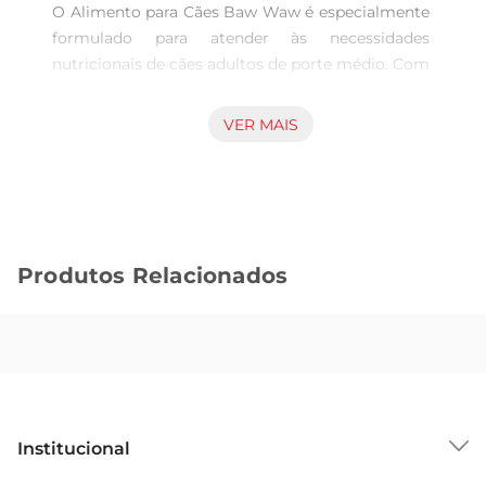
O Alimento para Cães Baw Waw é especialmente 
formulado para atender às necessidades 
nutricionais de cães adultos de porte médio. Com 
uma combinação de ingredientes selecionados, 
este alimento oferece uma dieta equilibrada que 
VER MAIS
promove a saúde e o bemestar do seu pet. Cada 
porção é rica em proteínas de alta qualidade, 
essenciais para o desenvolvimento muscular e 
manutenção da energia ao longo do dia.

Ingredientes de qualidade para saúde e vitalidade  

Produtos Relacionados
Este alimento contém uma mistura de carnes, 
grãos e vegetais que garantem uma nutrição 
completa. Os ingredientes são cuidadosamente 
escolhidos para fornecer vitaminas e minerais 
que fortalecem o sistema imunológico do seu 
cão, além de contribuir para uma pelagem 
saudável e brilhante. A fórmula é livre de corantes 
Institucional
e conservantes artificiais, priorizando a saúde do 
seu amigo peludo.
