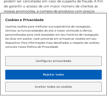
podem ser canceladas em caso de suspeita de fraude. A fim
de garantir o acesso de um maior número de clientes as
nossas promoções, a compra de produtos com preços
promocionais poderá ter sua quantidade limitada por
Cookies e Privacidade
cliente. Os preços, ofertas e condições são exclusivos para
o e-commerce e válidos durante o dia de hoje, podendo
Usamos cookies para melhorar sua experiência de navegação,
otimizar as funcionalidades do site, e trazer conteúdo e ofertas
sofrer alterações sem prévia notificação. Proibida a venda
personalizadas para você, baseadas em seu histórico de navegação.
de bebidas alcoólicas para menores de 18 anos, conforme
Ao clicar em aceitar, você concorda em armazenar cookies em seu
Lei n.º 8069/90, art. 81, inciso II (Estatuto da Criança e do
dispositivo. Para informações mais detalhadas a respeito de cookies,
Adolescente). Preços e condições exclusivos para o
consulte nossa Política de Privacidade.
www.gbarbosa.com.br
, podendo sofrer alterações sem
aviso prévio. O valor mínimo para as compras on-line é de
R$ 80,00.
Configurar privacidade
Rejeitar todos
© 2026 Copyright. Todos os direitos
reservados Gbarbosa.
Aceitar todos os cookies
Cencosud Brasil Comercial SA.CNPJ sob n° 39.346.861/0350-38 .