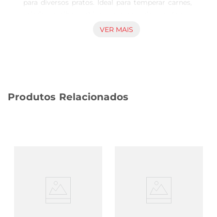
para diversos pratos. Ideal para temperar carnes, 
saladas, molhose até mesmo para dar um toque 
especial em pães e torradas, ele se destaca pela 
VER MAIS
praticidade e pela facilidade de uso. Com sua 
textura granulada, é perfeito para quem busca 
um sabor autêntico sem a necessidade de 
preparar o alho fresco.

Qualidade e sabor inconfundíveis  

Produtos Relacionados
Produzido com alho selecionado e frito na 
medida certa, o alho granulado mantém suas 
propriedades aromáticas e nutritivas. O processo 
de fritura garante que o produto tenha um sabor 
equilibrado, sem amargor, proporcionando uma 
experiência gustativa que realça o sabor dos 
alimentos. Além disso, por ser um produto a 
granel, você pode adquirir a quantidade que 
desejar, evitando desperdícios e adaptandose às 
suas necessidades culinárias.

Praticidade no dia a dia  
