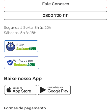
Portal do Fornecedo
Código de Ética
Fale Conosco
Nossas Lojas
Serviços
Cencosud Media
Blog GBarbosa
0800 720 1111
Black Friday
Encarte do Dia
Segunda à Sexta: 8h às 20h
Sábados: 8h às 18h
Baixe nosso App
Formas de pagamento