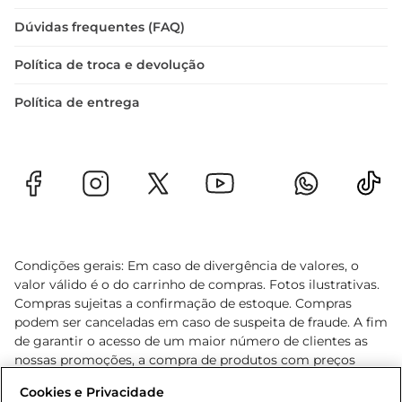
Dúvidas frequentes (FAQ)
Política de troca e devolução
Política de entrega
Condições gerais: Em caso de divergência de valores, o
valor válido é o do carrinho de compras. Fotos ilustrativas.
Compras sujeitas a confirmação de estoque. Compras
podem ser canceladas em caso de suspeita de fraude. A fim
de garantir o acesso de um maior número de clientes as
nossas promoções, a compra de produtos com preços
promocionais poderá ter sua quantidade limitada por
Cookies e Privacidade
cliente. Os preços, ofertas e condições são exclusivos para