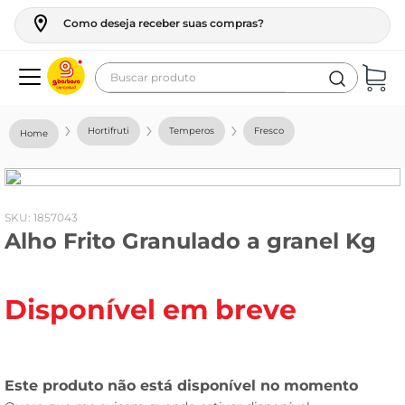
Como deseja receber suas compras?
Buscar produto
Termos mais buscados
Hortifruti
Temperos
Fresco
geladeira
maquina lavar
fogao
:
1857043
Alho Frito Granulado a granel Kg
café
cerveja
Disponível em breve
frango
leite
vinho
leite pó