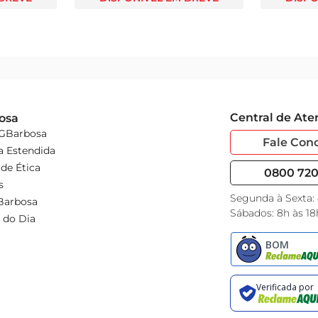
Central de At
osa
 GBarbosa
Fale Con
a Estendida
de Ética
0800 720 
s
Segunda à Sexta:
Barbosa
Sábados: 8h às 18
 do Dia