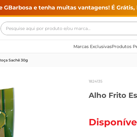
e GBarbosa e tenha muitas vantagens! É Grátis, 
Pesquise aqui por produto e/ou marca...
Termos mais buscados
Marcas Exclusivas
Produtos Pe
geladeira
 Roça Sachê 30g
maquina lavar
fogao
1824135
café
Alho Frito E
cerveja
frango
leite
Disponíve
vinho
leite pó