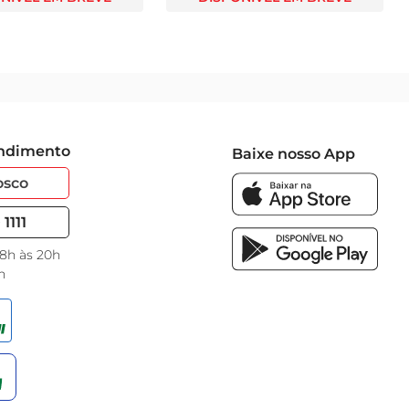
endimento
Baixe nosso App
osco
1111
 8h às 20h
h