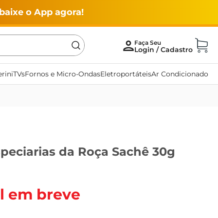
baixe o App agora!
rini
TVs
Fornos e Micro-Ondas
Eletroportáteis
Ar Condicionado
speciarias da Roça Sachê 30g
l em breve