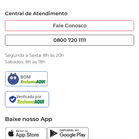
Grupo Cencosud
Trabalhe Conosco
Cartão GBarbosa
Central de Atendimento
Sobre Privacidade
Garantia Estendida
Portal do Fornecedo
Código de Ética
Fale Conosco
Nossas Lojas
Serviços
Cencosud Media
Blog GBarbosa
0800 720 1111
Black Friday
Encarte do Dia
Segunda à Sexta: 8h às 20h
Sábados: 8h às 18h
Baixe nosso App