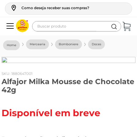
Como deseja receber suas compras?
Buscar produto
Termos mais buscados
Mercearia
Bomboniere
Doces
geladeira
maquina lavar
fogao
:
1880647001
Alfajor Milka Mousse de Chocolate
café
42g
cerveja
frango
Disponível em breve
leite
vinho
leite pó