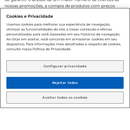
nossas promoções, a compra de produtos com preços
promocionais poderá ter sua quantidade limitada por
Cookies e Privacidade
cliente. Os preços, ofertas e condições são exclusivos para
o e-commerce e válidos durante o dia de hoje, podendo
Usamos cookies para melhorar sua experiência de navegação,
otimizar as funcionalidades do site, e trazer conteúdo e ofertas
sofrer alterações sem prévia notificação. Proibida a venda
personalizadas para você, baseadas em seu histórico de navegação.
de bebidas alcoólicas para menores de 18 anos, conforme
Ao clicar em aceitar, você concorda em armazenar cookies em seu
Lei n.º 8069/90, art. 81, inciso II (Estatuto da Criança e do
dispositivo. Para informações mais detalhadas a respeito de cookies,
Adolescente). Preços e condições exclusivos para o
consulte nossa Política de Privacidade.
www.gbarbosa.com.br
, podendo sofrer alterações sem
aviso prévio. O valor mínimo para as compras on-line é de
R$ 80,00.
Configurar privacidade
Rejeitar todos
© 2026 Copyright. Todos os direitos
reservados Gbarbosa.
Aceitar todos os cookies
Cencosud Brasil Comercial SA.CNPJ sob n° 39.346.861/0350-38 .
Sediada na Av. das Nações Unidas, 12.995, 21º andar, CEP: