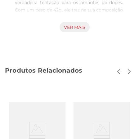
verdadeira tentação para os amantes de doces. 
Com um peso de 42g, ele traz na sua composição 
o famoso chocolate Milka, conhecido por sua 
suavidade e sabor inconfundível. Cada alfajor é 
VER MAIS
cuidadosamente elaborado para proporcionar 
uma experiência única, unindo a maciez do 
biscoito às camadas cremosas de chocolate, 
formando um deleite que derrete na boca.

Recheio que conquista  

Produtos Relacionados
O recheio mousse de chocolate é a estrela desse 
produto, oferecendo uma textura leve e aerada 
que combina perfeitamente com o biscoito 
crocante que o envolve. Essa combinação resulta 
em um contraste de texturas que agrega um 
toque especial a cada pedaço, tornando o alfajor 
uma opção perfeita para quem busca um 
momento doce em qualquer parte do dia.

Versatilidade e ocasiões de consumo  

O Alfajor Milka é uma escolha versátil, ideal para 