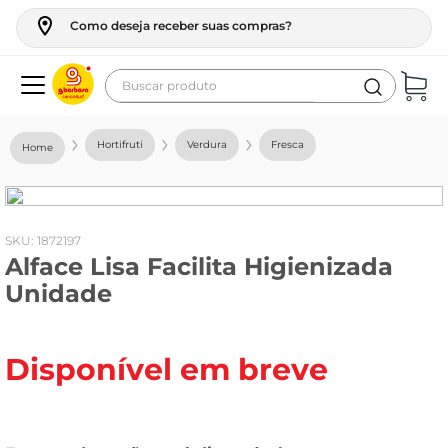
Como deseja receber suas compras?
Buscar produto
Termos mais buscados
Hortifruti
Verdura
Fresca
geladeira
maquina lavar
fogao
:
1872197
Alface Lisa Facilita Higienizada
café
Unidade
cerveja
frango
Disponível em breve
vinho
leite
tv