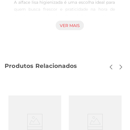
A alface lisa higienizada é uma escolha ideal para 
quem busca frescor e praticidade na hora de 
preparar suas refeições. Com folhas crocantes e 
de coloração vibrante, ela traz um toque especial 
VER MAIS
a saladas, sanduíches e acompanhamentos. Cada 
unidade é cuidadosamente selecionada para 
garantir a melhor qualidade, proporcionando um 
sabor inconfundível e uma textura agradável.

Produtos Relacionados
Praticidade para o Dia a Dia  

Pensando na sua rotina, a alface lisa chega até 
você já higienizada, pronta para ser consumida. 
Isso significa menos tempo na cozinha e mais 
facilidade na hora de montar suas refeições. Seja 
para um almoço rápido ou um jantar especial, a 
alface é um ingrediente versátil que combina 
com diversos pratos, tornando sua alimentação 
mais prática e saborosa.
