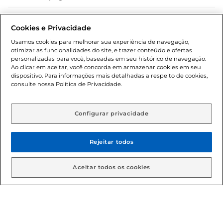
Dúvidas frequentes (FAQ)
Cookies e Privacidade
Política de troca e devolução
Usamos cookies para melhorar sua experiência de navegação,
otimizar as funcionalidades do site, e trazer conteúdo e ofertas
Política de entrega
personalizadas para você, baseadas em seu histórico de navegação.
Ao clicar em aceitar, você concorda em armazenar cookies em seu
dispositivo. Para informações mais detalhadas a respeito de cookies,
consulte nossa Política de Privacidade.
Configurar privacidade
Rejeitar todos
Condições gerais: Em caso de divergência de valores, o
valor válido é o do carrinho de compras. Fotos ilustrativas.
Aceitar todos os cookies
Compras sujeitas a confirmação de estoque. Compras
podem ser canceladas em caso de suspeita de fraude. A fim
de garantir o acesso de um maior número de clientes as
nossas promoções, a compra de produtos com preços
promocionais poderá ter sua quantidade limitada por