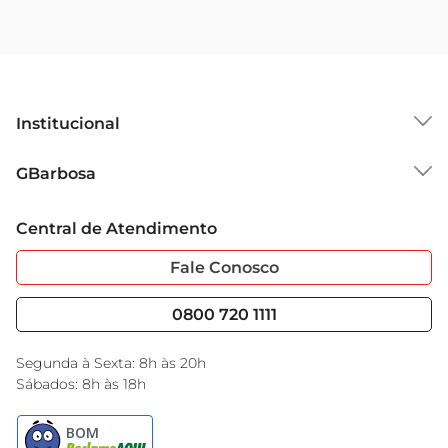
Institucional
Sobre o GBarbosa
GBarbosa
Grupo Cencosud
Trabalhe Conosco
Cartão GBarbosa
Central de Atendimento
Sobre Privacidade
Garantia Estendida
Portal do Fornecedo
Código de Ética
Fale Conosco
Nossas Lojas
Serviços
Cencosud Media
Blog GBarbosa
0800 720 1111
Black Friday
Encarte do Dia
Segunda à Sexta: 8h às 20h
Sábados: 8h às 18h