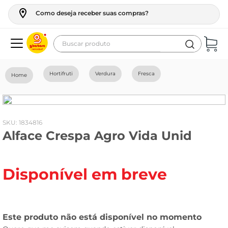
Como deseja receber suas compras?
Buscar produto
Termos mais buscados
Hortifruti
Verdura
Fresca
geladeira
maquina lavar
fogao
:
1834816
Alface Crespa Agro Vida Unid
café
cerveja
Disponível em breve
frango
leite
vinho
celular