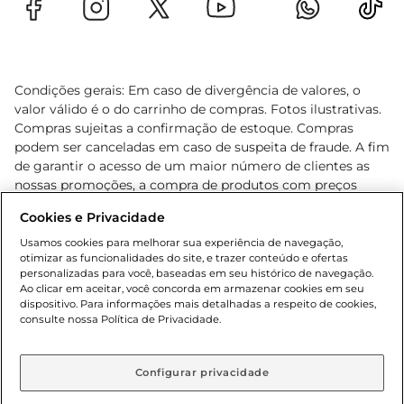
Condições gerais: Em caso de divergência de valores, o
valor válido é o do carrinho de compras. Fotos ilustrativas.
Compras sujeitas a confirmação de estoque. Compras
podem ser canceladas em caso de suspeita de fraude. A fim
de garantir o acesso de um maior número de clientes as
nossas promoções, a compra de produtos com preços
promocionais poderá ter sua quantidade limitada por
Cookies e Privacidade
cliente. Os preços, ofertas e condições são exclusivos para
o e-commerce e válidos durante o dia de hoje, podendo
Usamos cookies para melhorar sua experiência de navegação,
otimizar as funcionalidades do site, e trazer conteúdo e ofertas
sofrer alterações sem prévia notificação. Proibida a venda
personalizadas para você, baseadas em seu histórico de navegação.
de bebidas alcoólicas para menores de 18 anos, conforme
Ao clicar em aceitar, você concorda em armazenar cookies em seu
Lei n.º 8069/90, art. 81, inciso II (Estatuto da Criança e do
dispositivo. Para informações mais detalhadas a respeito de cookies,
Adolescente). Preços e condições exclusivos para o
consulte nossa Política de Privacidade.
www.gbarbosa.com.br
, podendo sofrer alterações sem
aviso prévio. O valor mínimo para as compras on-line é de
R$ 80,00.
Configurar privacidade