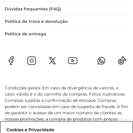
Dúvidas frequentes (FAQ)
Política de troca e devolução
Política de entrega
Condições gerais: Em caso de divergência de valores, o
valor válido é o do carrinho de compras. Fotos ilustrativas.
Compras sujeitas a confirmação de estoque. Compras
podem ser canceladas em caso de suspeita de fraude. A fim
de garantir o acesso de um maior número de clientes as
nossas promoções, a compra de produtos com preços
promocionais poderá ter sua quantidade limitada por
Cookies e Privacidade
cliente. Os preços, ofertas e condições são exclusivos para