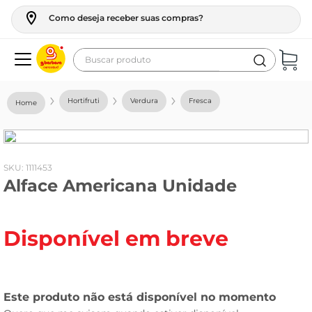
Como deseja receber suas compras?
Buscar produto
Termos mais buscados
Hortifruti
Verdura
Fresca
geladeira
maquina lavar
fogao
:
1111453
Alface Americana Unidade
café
cerveja
Disponível em breve
frango
leite
vinho
leite pó