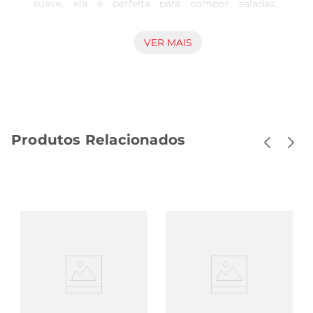
suave, ela é perfeita para compor saladas, 
sanduíchese wraps. Ao escolher a alface 
americana, você garante frescor e qualidade em 
VER MAIS
suas refeições, trazendo um toque especial para o 
seu dia a dia.

Versatilidade na Cozinha  

Este tipo de alface é extremamente versátil e 
pode ser utilizada de diversas formas. Seja 
Produtos Relacionados
emsaladas refrescantes, acompanhando pratos 
quentes ou como base para deliciosos 
hambúrgueres, a alface americana se adapta a 
diferentes preparações, proporcionando um 
sabor leve e agradável. Além disso, é uma 
excelente opção para quem busca incrementar 
receitas com um ingrediente nutritivo.

Benefícios Nutricionais  

A alface americana é rica em vitaminas e 
minerais, como a vitamina A, que é importante 
para a saúde dos olhos, e o ácido fólico, que 