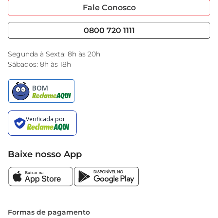
Portal do Fornecedo
Código de Ética
Fale Conosco
Nossas Lojas
Serviços
Cencosud Media
Blog GBarbosa
0800 720 1111
Black Friday
Encarte do Dia
Segunda à Sexta: 8h às 20h
Sábados: 8h às 18h
Baixe nosso App
Formas de pagamento