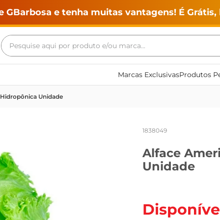
e GBarbosa e tenha muitas vantagens! É Grátis, 
Pesquise aqui por produto e/ou marca...
Termos mais buscados
Marcas Exclusivas
Produtos Pe
geladeira
 Hidropônica Unidade
maquina lavar
fogao
1838049
café
Alface Amer
cerveja
Unidade
frango
vinho
leite
Disponíve
tv