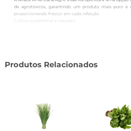
de agrotóxicos, garantindo um produto mais puro e n
proporcionando frescor em cada refeição.

Cultivo sustentável e inovador  

O método hidropônico utilizado na produção da Alface
sistema não apenas preserva os nutrientes, mas também
Vida se compromete com práticas agrícolas que respeita
Versatilidade na cozinha  

A Alface Americana é um ingrediente versátil quepode s
Produtos Relacionados
sua textura e sabor se destacam. Experimente combinál
incrementar suas refeições diárias com frescor e saúde.

Informações nutricionais  

Além de saborosa, a Alface Americana é rica em fibras, v
saúde ocular, e também contém vitamina K, importante p
de nutrientes essenciais.

Conservação e uso  

Para manter a frescura e a crocância da Alface America
fresca por mais tempo, pronta para ser utilizada em suas 