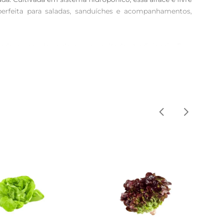
erfeita para saladas, sanduíches e acompanhamentos, 
ando menos água do que os métodos tradicionais. Esse 
epara quem se preocupa com a sustentabilidade. A Agro 
 e para o planeta.

o base para sanduíches ou até mesmo em pratos quentes, 
s deliciosas e nutritivas. É uma excelente opção para 
uma excelente fonte de vitamina A,que é essencial para a 
imentação é uma maneira prática de aumentar a ingestão 
ipiente fechado. Assim, você garante que ela permaneça 
sabor e benefícios.