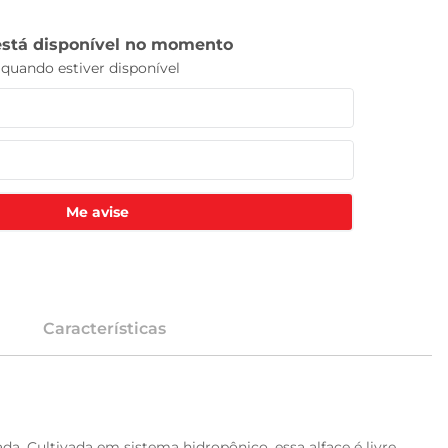
Me avise
Características
 Cultivada em sistema hidropônico, essa alface é livre 