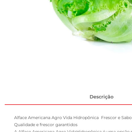
Descrição
Alface Americana Agro Vida Hidropônica  Frescor e Sabo
Qualidade e frescor garantidos  

A Alface Americana Agro VidaHidropônica é uma opção sa