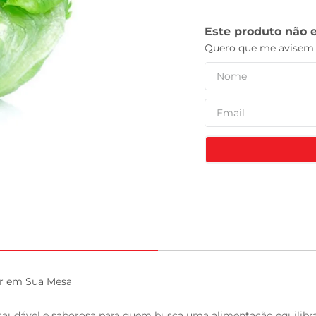
leite pó
r em Sua Mesa

udável e saborosa para quem busca uma alimentação equilibrada.