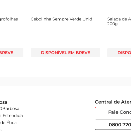
ão Hidropônico Agrofolhas
Cebolinha Sempre Verde Unid
DISPONÍVEL EM BREVE
DISPONÍVEL EM BREVE
Central de At
osa
 GBarbosa
Fale Con
a Estendida
de Ética
0800 720 
s