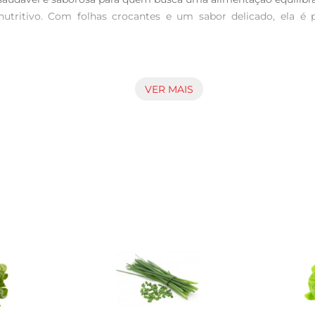
utritivo. Com folhas crocantes e um sabor delicado, ela é p
 Americana permite um crescimento rápido e saudável, utiliz
 reduz o impacto ambiental, tornandose uma escolha conscient
VER MAIS
m o meio ambiente, oferecendo um produto que é bom para você
er utilizado de diversas formas. Seja em saladas frescas, com
a com outros vegetais, molhos e temperos para criar receita
itaminas e minerais, contribuindo para uma dieta equilibrada. É 
ara a coagulação do sangue. Incorporar essa alface em sua al
na Agro Vida, recomendase armazenála na geladeira, em um rec
receitas. Ao preparála, lave bem as folhas e aproveite todo oseu 