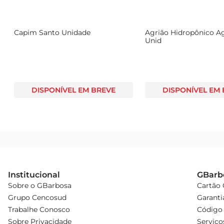
ana Suprema 200g
Capim Santo Unidade
Agri
Unid
EL EM BREVE
DISPONÍVEL EM BREVE
Institucional
GBarb
Sobre o GBarbosa
Cartão
Grupo Cencosud
Garanti
Trabalhe Conosco
Código 
Sobre Privacidade
Serviço