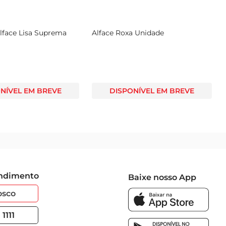
Salada de Alface Lisa Suprema
Alface Roxa Unidad
200g
DISPONÍVEL EM BREVE
DISPONÍVEL E
endimento
Baixe nosso App
osco
1111