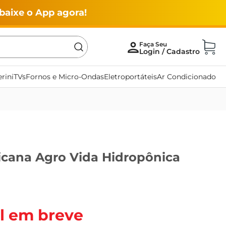
baixe o App agora!
rini
TVs
Fornos e Micro-Ondas
Eletroportáteis
Ar Condicionado
icana Agro Vida Hidropônica
l em breve