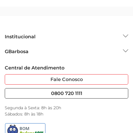
Institucional
Sobre o GBarbosa
GBarbosa
Grupo Cencosud
Trabalhe Conosco
Cartão GBarbosa
Central de Atendimento
Sobre Privacidade
Garantia Estendida
Portal do Fornecedo
Código de Ética
Fale Conosco
Nossas Lojas
Serviços
Cencosud Media
Blog GBarbosa
0800 720 1111
Black Friday
Encarte do Dia
Segunda à Sexta: 8h às 20h
Sábados: 8h às 18h