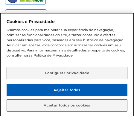
Cookies e Privacidade
Usamos cookies para melhorar sua experiência de navegação,
Baixe nosso App
otimizar as funcionalidades do site, e trazer conteúdo e ofertas
personalizadas para você, baseadas em seu histórico de navegação.
Ao clicar em aceitar, você concorda em armazenar cookies em seu
dispositivo. Para informações mais detalhadas a respeito de cookies,
consulte nossa Política de Privacidade.
Formas de pagamento
Configurar privacidade
Dúvidas frequentes (FAQ)
Rejeitar todos
Política de troca e devolução
Aceitar todos os cookies
Política de entrega