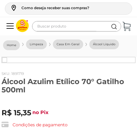
Como deseja receber suas compras?
Buscar produto
Termos mais buscados
Limpeza
Casa Em Geral
Álcool Líquido
geladeira
maquina lavar
fogao
:
1891719
Álcool Azulim Etílico 70° Gatilho
café
500ml
cerveja
frango
R$
15
,
35
no Pix
leite
vinho
Condições de pagamento
leite pó