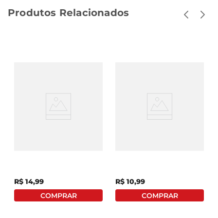
Produtos Relacionados
Álcool Liquído Start
Álcool Líquido Zulu
46% 1l
Com Bicarbonato
Lavanda Frasco 1 Litro
R$
14
,
99
R$
10
,
99