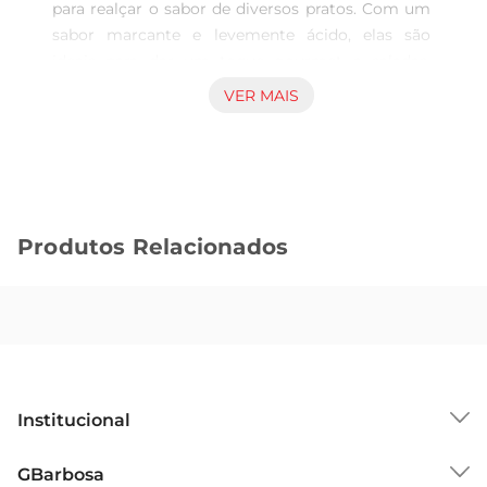
para realçar o sabor de diversos pratos. Com um 
sabor marcante e levemente ácido, elas são 
ideais para dar um toque gourmet a saladas, 
molhos, carnes e até mesmo pizzas. Cada frasco 
VER MAIS
contém 65g de alcaparras selecionadas, 
garantindo frescor e qualidade em sua cozinha.

Versatilidade na cozinha  

Essas alcaparras são extremamente versáteis e 
podem ser utilizadas em uma variedade de 
Produtos Relacionados
preparações. Experimente adicionálas em pratos 
de peixe, como o tradicional bacalhau, ou em 
receitas de massas, onde seu sabor único pode 
transformar uma refeição simples em um prato 
sofisticado. Além disso, são ótimas para compor 
antipastos e tábuas de frios, trazendo um sabor 
diferenciado que certamente agradará a todos.

Institucional
Qualidade garantida  

As alcaparras Raiola são cuidadosamente 
Sobre o GBarbosa
GBarbosa
selecionadas e embaladas para preservar seu 