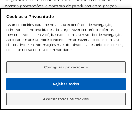
nossas promoções, a compra de produtos com preços
promocionais poderá ter sua quantidade limitada por
Cookies e Privacidade
cliente. Os preços, ofertas e condições são exclusivos para
o e-commerce e válidos durante o dia de hoje, podendo
Usamos cookies para melhorar sua experiência de navegação,
otimizar as funcionalidades do site, e trazer conteúdo e ofertas
sofrer alterações sem prévia notificação. Proibida a venda
personalizadas para você, baseadas em seu histórico de navegação.
de bebidas alcoólicas para menores de 18 anos, conforme
Ao clicar em aceitar, você concorda em armazenar cookies em seu
Lei n.º 8069/90, art. 81, inciso II (Estatuto da Criança e do
dispositivo. Para informações mais detalhadas a respeito de cookies,
Adolescente). Preços e condições exclusivos para o
consulte nossa Política de Privacidade.
www.gbarbosa.com.br
, podendo sofrer alterações sem
aviso prévio. O valor mínimo para as compras on-line é de
R$ 80,00.
Configurar privacidade
Rejeitar todos
© 2026 Copyright. Todos os direitos
reservados Gbarbosa.
Aceitar todos os cookies
Cencosud Brasil Comercial SA.CNPJ sob n° 39.346.861/0350-38 .
Sediada na Av. das Nações Unidas, 12.995, 21º andar, CEP: