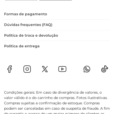
As alcaparras são uma excelente fonte de 
antioxidantes e possuem propriedades 
antiinflamatórias. Além de serem baixas em 
Formas de pagamento
calorias, elas podem ser uma adição saudável à 
sua dieta. Com as alcaparras Raiola, você não 
Dúvidas frequentes (FAQ)
apenas enriquece o sabor de suas refeições, mas 
Política de troca e devolução
também contribui para uma alimentação 
equilibrada e saborosa.
Política de entrega
Condições gerais: Em caso de divergência de valores, o
valor válido é o do carrinho de compras. Fotos ilustrativas.
Compras sujeitas a confirmação de estoque. Compras
podem ser canceladas em caso de suspeita de fraude. A fim
de garantir o acesso de um maior número de clientes as