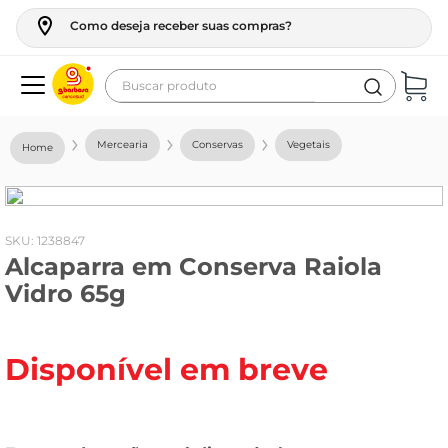
Como deseja receber suas compras?
Buscar produto
Termos mais buscados
Mercearia
Conservas
Vegetais
geladeira
maquina lavar
fogao
:
1238847
Alcaparra em Conserva Raiola
café
Vidro 65g
cerveja
frango
Disponível em breve
leite
vinho
leite pó