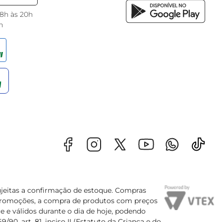
 8h às 20h
h
sujeitas a confirmação de estoque. Compras
s promoções, a compra de produtos com preços
e e válidos durante o dia de hoje, podendo
90, art. 81, inciso II (Estatuto da Criança e do