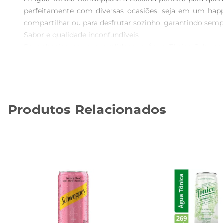
perfeitamente com diversas ocasiões, seja em um happ
compartilhar ou para desfrutar sozinho, garantindo semp
Sabor e qualidade inconfundíveis  

Reconhecida por sua qualidade, a Água Tônica Schwepp
proporciona um leve amargor que harmoniza com o dulço
para coquetéis, ela se destaca em qualquer mesa.

Versatilidade em cada gole  

Esta água tônica é perfeita para ser combinada com dife
Produtos Relacionados
drinks criativos, trazendo um novo ar às suascriações. A
Praticidade e conveniência  

A embalagem de 350ml é prática e fácil de transportar
casa, você pode contar com a qualidade e o sabor que 
características.

Especificações do produto

 Volume: 350ml  

 Tipo: Água Tônica  

 Marca: Schweppes  

Com a Água Tônica Schweppes, você tem a certeza de um