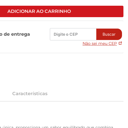
ADICIONAR AO CARRINHO
zo de entrega
Buscar
Não sei meu CEP
Características
a única, proporciona um sabor equilibrado que combina 