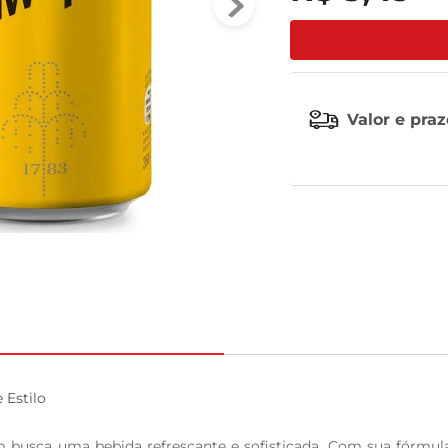
leite pó
Valor e pra
Estilo

 busca uma bebida refrescante e sofisticada. Com sua fórmul