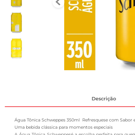
Descrição
Água Tônica Schweppes 350ml  Refresquese com Sabor e 
Uma bebida clássica para momentos especiais  

A Água Tônica Schweppesé a escolha perfeita para quem