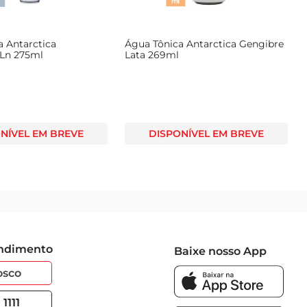
a Antarctica
Água Tônica Antarctica Gengibre
 Ln 275ml
Lata 269ml
NÍVEL EM BREVE
DISPONÍVEL EM BREVE
endimento
Baixe nosso App
osco
1111