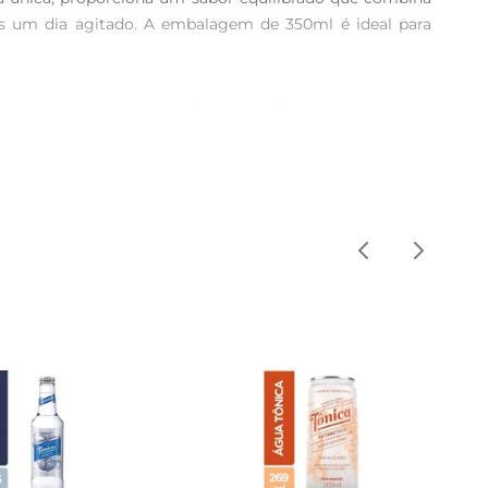
ós um dia agitado. A embalagem de 350ml é ideal para 
um sabor autêntico e refrescante. O toque de quinino 
fisticada. Ideal para ser consumida pura ou como base 
 bebidas. Além disso, pode ser utilizada em receitas de 
ispensável para quem aprecia uma boa bebida.

ualquer lugar. Seja em um piquenique, uma festa ou em 
ida permaneça fresca por mais tempo, preservando suas 
r às suas experiências sociais. Aproveite cada gole e 