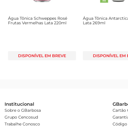
descubra o prazer de uma bebida que é sinônimo de quali
Água Tônica Schweppes Rosé
Água Tônica Antarctic
Frutas Vermelhas Lata 220ml
Lata 269ml
DISPONÍVEL EM BREVE
DISPONÍVEL EM
Institucional
GBarb
Sobre o GBarbosa
Cartão
Grupo Cencosud
Garanti
Trabalhe Conosco
Código 