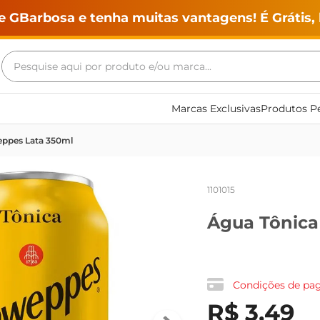
e GBarbosa e tenha muitas vantagens! É Grátis, 
Pesquise aqui por produto e/ou marca...
Termos mais buscados
Marcas Exclusivas
Produtos Pe
geladeira
eppes Lata 350ml
maquina lavar
fogao
1101015
café
Água Tônica
cerveja
frango
vinho
Condições de p
leite
R$
3
,
49
tv