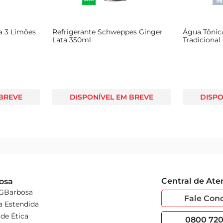
dade e tradição.
a 3 Limões
Refrigerante Schweppes Ginger
Água Tônic
Lata 350ml
Tradicional
 BREVE
DISPONÍVEL EM BREVE
DISPO
Central de At
osa
 GBarbosa
Fale Con
a Estendida
de Ética
0800 720 