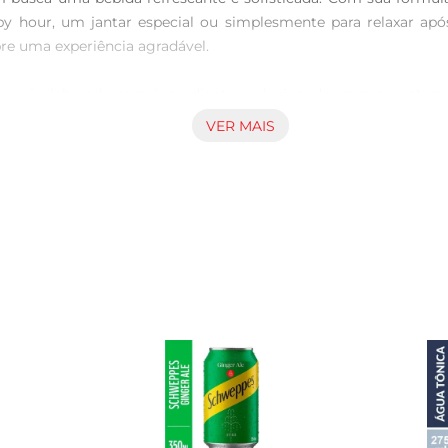
y hour, um jantar especial ou simplesmente para relaxar ap
re uma experiência agradável.

es é elaborada com ingredientes selecionados que garantem 
r, criando uma bebida que é ao mesmo tempo refrescante e so
VER MAIS
rentes destilados, como gin e vodca, elevando o sabor das suas
 versatilidade da Água Tônica Schweppes a torna uma aliada ind
, permitindo que você leve sua Água Tônica Schweppes para q
só a Schweppes oferece. Além disso, a tampa garante que a beb
a bebida que não apenas sacia a sede, mas também agrega valo