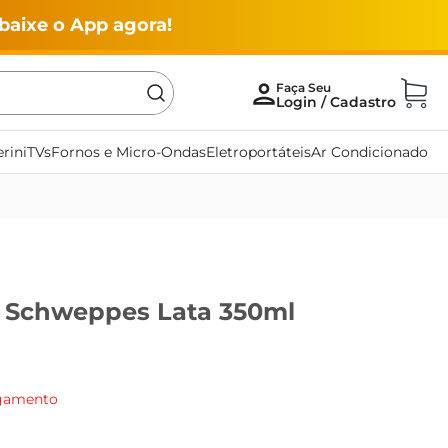
baixe o App agora!
rini
TVs
Fornos e Micro-Ondas
Eletroportáteis
Ar Condicionado
 Schweppes Lata 350ml
agamento