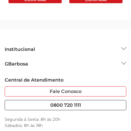
Institucional
Sobre o GBarbosa
GBarbosa
Grupo Cencosud
Trabalhe Conosco
Cartão GBarbosa
Central de Atendimento
Sobre Privacidade
Garantia Estendida
Portal do Fornecedo
Código de Ética
Fale Conosco
Nossas Lojas
Serviços
Cencosud Media
Blog GBarbosa
0800 720 1111
Black Friday
Encarte do Dia
Segunda à Sexta: 8h às 20h
Sábados: 8h às 18h