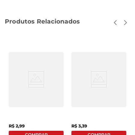
Produtos Relacionados
Água Tônica Fys Zero
Água Tônica Antarctica
Açúcar Com Toque De
Zero Açúcar Lata 350ml
Limão Siciliano Lata
350ml
R$
2
,
99
R$
3
,
39