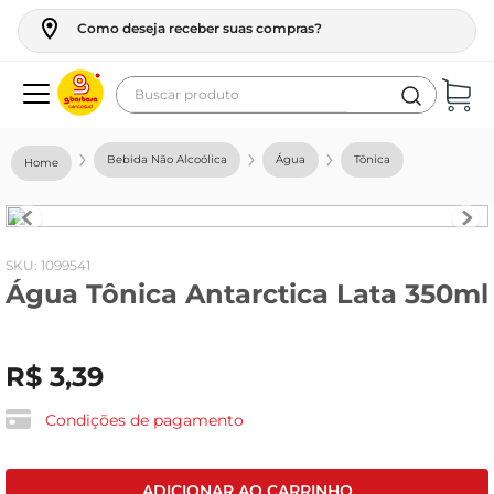
Como deseja receber suas compras?
Buscar produto
Termos mais buscados
Bebida Não Alcoólica
Água
Tônica
geladeira
maquina lavar
fogao
:
1099541
Água Tônica Antarctica Lata 350ml
café
cerveja
R$
3
,
39
frango
leite
Condições de pagamento
vinho
leite pó
ADICIONAR AO CARRINHO