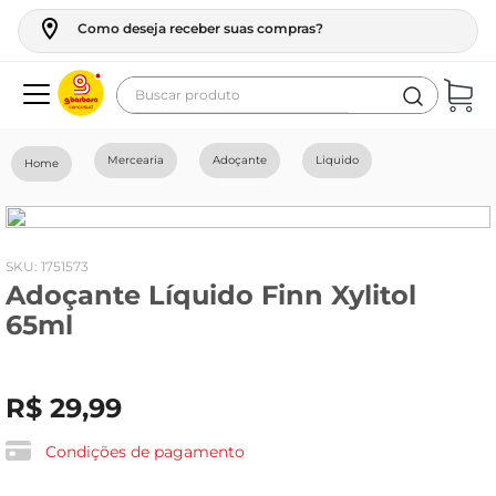
Como deseja receber suas compras?
Buscar produto
Termos mais buscados
Mercearia
Adoçante
Liquido
geladeira
maquina lavar
fogao
:
1751573
Adoçante Líquido Finn Xylitol
café
65ml
cerveja
frango
R$
29
,
99
leite
vinho
Condições de pagamento
leite pó