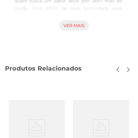
quem busca um sabor doce sem abrir mão da 
saúde. Com 65ml de pura praticidade, esse 
adoçante é feito a partir do xilitol, um adoçante 
natural que proporciona um gosto semelhante 
VER MAIS
ao açúcar, mas com menos calorias. Perfeito para 
ser utilizado em chás, cafés, sucos e até em 
receitas, ele se destaca por não causar picos de 
glicose no sangue, sendo uma escolha 
inteligente para diabéticos e para quem deseja 
Produtos Relacionados
manter uma alimentação equilibrada.

Benefícios do xilitol

O xilitol é conhecido por suas propriedades 
benéficas, além de adoçar de forma eficiente. Ele 
ajuda a manter a saúde bucal, pois inibe o 
crescimento de bactérias que causam cáries, 
contribuindo para um sorriso mais saudável. 
Além disso, por ser um carboidrato de baixo 
índice glicêmico, é uma excelente alternativapara 
quem está em dietas de emagrecimento ou 