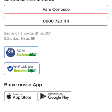
Sobre Privacidade
Garantia Estendida
alimentação equilibrada sem abrir mão do doce
Portal do Fornecedo
Código de Ética
Fale Conosco
Nossas Lojas
Serviços
Cencosud Media
Blog GBarbosa
0800 720 1111
Black Friday
Encarte do Dia
Segunda à Sexta: 8h às 20h
Sábados: 8h às 18h
Baixe nosso App