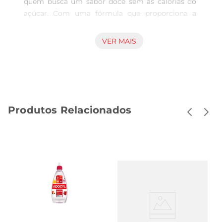
quem busca um sabor doce sem as calorias do 
açúcar. Com uma fórmula que proporciona a 
mesma intensidade de doçura, esse adoçante é 
perfeito para ser utilizado em diversas 
VER MAIS
preparações, desde bebidas a receitas culinárias. 
Com apenas algumas gotas, você pode 
transformar seu café, chá ou sobremesa, 
garantindo um toque especial sem comprometer 
sua dieta.

Produtos Relacionados
Praticidade e versatilidade nacozinha  

Apresentado em uma embalagem de 65ml, o 
adoçante Finn Sucralose é fácil de usar e pode ser 
levado para qualquer lugar. Sua dosagem precisa 
permite que você controle a quantidade de 
doçura de acordo com seu gosto pessoal, 
tornandoo uma opção prática para o dia a dia. 
Além disso, é ideal para quem tem restrições ao 
açúcar, como diabéticos, pois não eleva os níveis 
de glicose no sangue.
