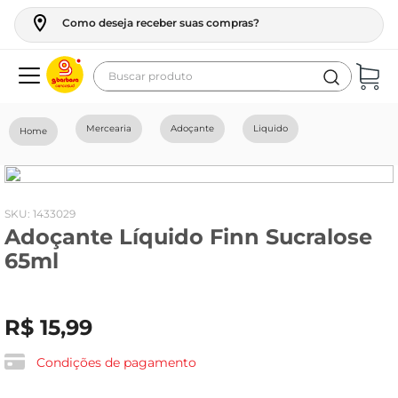
Como deseja receber suas compras?
Buscar produto
Termos mais buscados
Mercearia
Adoçante
Liquido
geladeira
maquina lavar
fogao
:
1433029
Adoçante Líquido Finn Sucralose
café
65ml
cerveja
frango
R$
15
,
99
leite
vinho
Condições de pagamento
celular