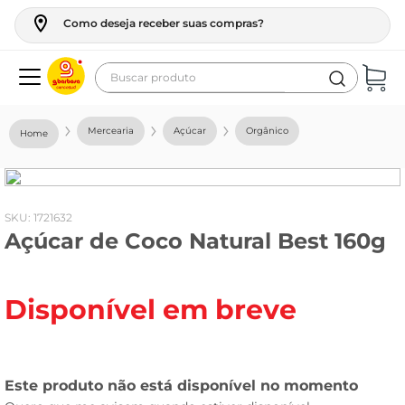
Como deseja receber suas compras?
Buscar produto
Termos mais buscados
Mercearia
Açúcar
Orgânico
geladeira
maquina lavar
fogao
:
1721632
Açúcar de Coco Natural Best 160g
café
cerveja
Disponível em breve
frango
leite
vinho
leite pó