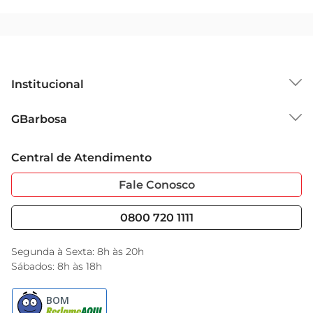
Institucional
Sobre o GBarbosa
GBarbosa
Grupo Cencosud
Trabalhe Conosco
Cartão GBarbosa
Central de Atendimento
Sobre Privacidade
Garantia Estendida
Portal do Fornecedo
Código de Ética
Fale Conosco
Nossas Lojas
Serviços
Cencosud Media
Blog GBarbosa
0800 720 1111
Black Friday
Encarte do Dia
Segunda à Sexta: 8h às 20h
Sábados: 8h às 18h