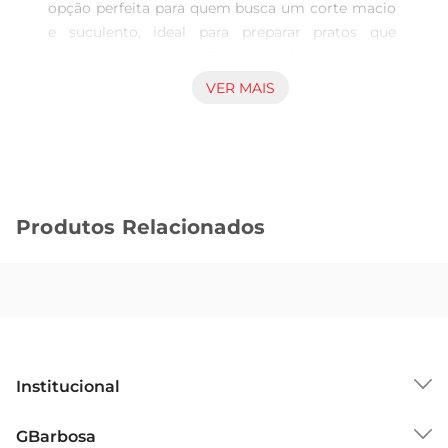
opção perfeita para quem busca um corte macio 
e suculento, ideal para preparar pratos que 
aquecem o coração. Com uma textura que se 
desmancha na boca, esse corte é versátil e pode 
VER MAIS
ser utilizado em diversas receitas, desde um 
delicioso ensopado até um saboroso cozido. A 
presença do osso enriquece o sabor do prato, 
proporcionando um caldo mais encorpado e 
cheio de nutrientes.

Produtos Relacionados
Características e benefícios do produto  

Esse acém é cuidadosamente selecionado, 
garantindo que você leve para sua casa um 
produto de alta qualidade. O descongelamento é 
feito de forma adequada, preservando as 
propriedades nutricionais e o sabor da carne. 
Além disso, o corte é ideal para quem aprecia um 
Institucional
bom prato caseiro, trazendo praticidade e sabor 
para o seu dia a dia. A carne bovinaé uma 
Sobre o GBarbosa
GBarbosa
excelente fonte de proteínas, ferro e vitaminas do 