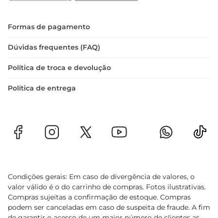
pode comprometer a qualidade da carne. Sempre 
utilize utensílios limpos e adequados para 
manusear o produto, garantindo assim a 
Formas de pagamento
segurança alimentar.
Dúvidas frequentes (FAQ)
Política de troca e devolução
Política de entrega
Condições gerais: Em caso de divergência de valores, o
valor válido é o do carrinho de compras. Fotos ilustrativas.
Compras sujeitas a confirmação de estoque. Compras
podem ser canceladas em caso de suspeita de fraude. A fim
de garantir o acesso de um maior número de clientes as