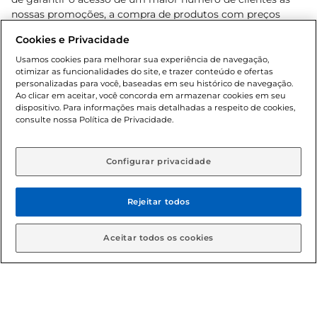
nossas promoções, a compra de produtos com preços
promocionais poderá ter sua quantidade limitada por
Cookies e Privacidade
cliente. Os preços, ofertas e condições são exclusivos para
o e-commerce e válidos durante o dia de hoje, podendo
Usamos cookies para melhorar sua experiência de navegação,
otimizar as funcionalidades do site, e trazer conteúdo e ofertas
sofrer alterações sem prévia notificação. Proibida a venda
personalizadas para você, baseadas em seu histórico de navegação.
de bebidas alcoólicas para menores de 18 anos, conforme
Ao clicar em aceitar, você concorda em armazenar cookies em seu
Lei n.º 8069/90, art. 81, inciso II (Estatuto da Criança e do
dispositivo. Para informações mais detalhadas a respeito de cookies,
Adolescente). Preços e condições exclusivos para o
consulte nossa Política de Privacidade.
www.gbarbosa.com.br
, podendo sofrer alterações sem
aviso prévio. O valor mínimo para as compras on-line é de
R$ 80,00.
Configurar privacidade
Rejeitar todos
© 2026 Copyright. Todos os direitos
reservados Gbarbosa.
Aceitar todos os cookies
Cencosud Brasil Comercial SA.CNPJ sob n° 39.346.861/0350-38 .
Sediada na Av. das Nações Unidas, 12.995, 21º andar, CEP: