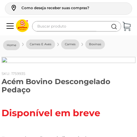
Como deseja receber suas compras?
Buscar produto
Termos mais buscados
Carnes E Aves
Carnes
Bovinas
geladeira
maquina lavar
fogao
:
1759935
Acém Bovino Descongelado
café
Pedaço
cerveja
frango
Disponível em breve
leite
vinho
celular