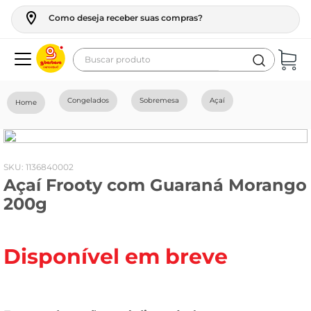
Como deseja receber suas compras?
Buscar produto
Termos mais buscados
Congelados
Sobremesa
Açaí
geladeira
maquina lavar
fogao
:
1136840002
Açaí Frooty com Guaraná Morango
café
200g
cerveja
frango
Disponível em breve
vinho
leite
tv