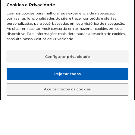
promocionais poderá ter sua quantidade limitada por
Cookies e Privacidade
cliente. Os preços, ofertas e condições são exclusivos para
o e-commerce e válidos durante o dia de hoje, podendo
Usamos cookies para melhorar sua experiência de navegação,
otimizar as funcionalidades do site, e trazer conteúdo e ofertas
sofrer alterações sem prévia notificação. Proibida a venda
personalizadas para você, baseadas em seu histórico de navegação.
de bebidas alcoólicas para menores de 18 anos, conforme
Ao clicar em aceitar, você concorda em armazenar cookies em seu
Lei n.º 8069/90, art. 81, inciso II (Estatuto da Criança e do
dispositivo. Para informações mais detalhadas a respeito de cookies,
Adolescente). Preços e condições exclusivos para o
consulte nossa Política de Privacidade.
www.gbarbosa.com.br
, podendo sofrer alterações sem
aviso prévio. O valor mínimo para as compras on-line é de
R$ 80,00.
Configurar privacidade
Rejeitar todos
© 2026 Copyright. Todos os direitos
reservados Gbarbosa.
Aceitar todos os cookies
Cencosud Brasil Comercial SA.CNPJ sob n° 39.346.861/0350-38 .
Sediada na Av. das Nações Unidas, 12.995, 21º andar, CEP:
04.578-000, Bairro Brooklin Paulista, na cidade de São Paulo -
SP.