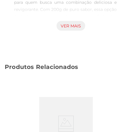
para quem busca uma combinação deliciosa e 
revigorante. Com 200g de puro sabor, essa opção 
é ideal para quem aprecia o açaí, uma fruta rica 
em antioxidantes, e quer aproveitar todos os 
VER MAIS
benefícios que ela pode oferecer. O toque do 
guaraná traz um saborespecial e uma dose extra 
de energia, tornando este produto uma excelente 
opção para começar o dia ou para um lanche 
saudável.

Produtos Relacionados
Benefícios do Açaí e Guaraná  

O açaí é conhecido por suas propriedades 
nutritivas, sendo uma fonte rica de fibras, 
vitaminas e minerais. Juntamente com o 
guaraná, que é famoso por suas propriedades 
energéticas, essa combinação se torna uma 
aliada perfeita para quembusca manter a 
disposição ao longo do dia. Ideal para ser 
consumido em smoothies, bowls ou até mesmo 
puro, o Açaí Frooty com Guaraná é uma forma 