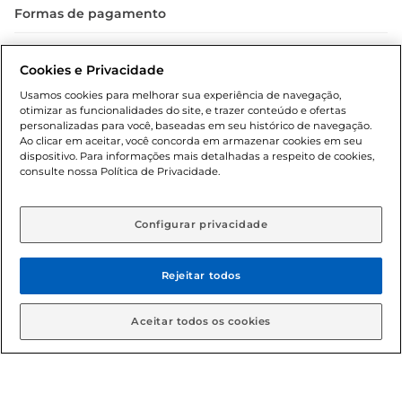
Formas de pagamento
Dúvidas frequentes (FAQ)
Cookies e Privacidade
Política de troca e devolução
Usamos cookies para melhorar sua experiência de navegação,
otimizar as funcionalidades do site, e trazer conteúdo e ofertas
Política de entrega
personalizadas para você, baseadas em seu histórico de navegação.
Ao clicar em aceitar, você concorda em armazenar cookies em seu
dispositivo. Para informações mais detalhadas a respeito de cookies,
consulte nossa Política de Privacidade.
Configurar privacidade
Rejeitar todos
Condições gerais: Em caso de divergência de valores, o
valor válido é o do carrinho de compras. Fotos ilustrativas.
Aceitar todos os cookies
Compras sujeitas a confirmação de estoque. Compras
podem ser canceladas em caso de suspeita de fraude. A fim
de garantir o acesso de um maior número de clientes as
nossas promoções, a compra de produtos com preços