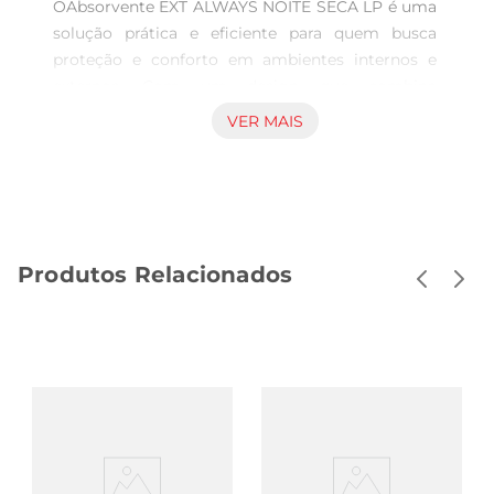
OAbsorvente EXT ALWAYS NOITE SECA LP é uma 
solução prática e eficiente para quem busca 
proteção e conforto em ambientes internos e 
externos. Com um design que combina 
funcionalidade e estética, este produto é ideal 
VER MAIS
para diversas aplicações, garantindo um espaço 
agradável e seguro.

Características Principais  

Este item é composto por 32 unidades, 
oferecendo uma quantidade suficiente para 
Produtos Relacionados
atender suas necessidades de forma eficaz. A 
tecnologia utilizada na fabricação do Absorvente 
EXT ALWAYS NOITE SECA LP proporciona 
resistência e durabilidade, permitindo que você 
desfrute de seus benefícios por um longo 
período. Além disso, sua composição é pensada 
para se adaptar a diferentes condições climáticas, 
assegurando desempenho consistente.

Uso e Aplicações  
