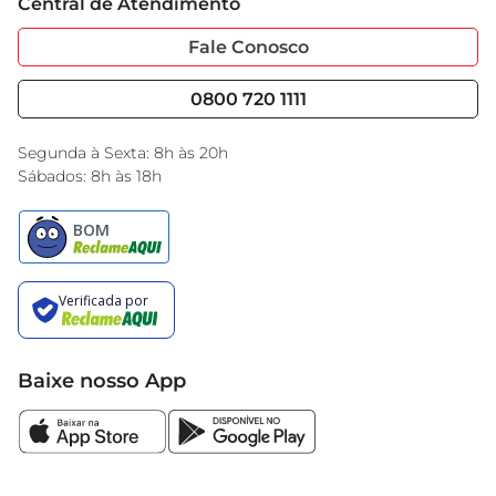
Central de Atendimento
Sobre Privacidade
Garantia Estendida
buscaqualidade.
Portal do Fornecedo
Código de Ética
Fale Conosco
Nossas Lojas
Serviços
Cencosud Media
Blog GBarbosa
0800 720 1111
Black Friday
Encarte do Dia
Segunda à Sexta: 8h às 20h
Sábados: 8h às 18h
Baixe nosso App