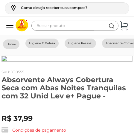
Como deseja receber suas compras?
Buscar produto
Termos mais buscados
Higiene E Beleza
Higiene Pessoal
Absorvente Conve
geladeira
maquina lavar
fogao
:
1610555
Absorvente Always Cobertura
café
Seca com Abas Noites Tranquilas
cerveja
com 32 Unid Lev e+ Pague -
frango
leite
R$
37
,
99
vinho
Condições de pagamento
leite pó