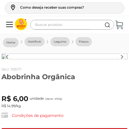
Como deseja receber suas compras?
Buscar produto
Termos mais buscados
Hortifruti
Legume
Fresco
geladeira
maquina lavar
fogao
:
1195171
Abobrinha Orgânica
café
cerveja
R$
6
,
00
frango
unidade
(Aprox. 400g)
R$
14
,
99
/kg
leite
Condições de pagamento
vinho
leite pó