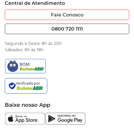
Central de Atendimento
contribui para a preservação do solo e da 
Sobre Privacidade
Garantia Estendida
biodiversidade.
Portal do Fornecedo
Código de Ética
Fale Conosco
Nossas Lojas
Serviços
Cencosud Media
Blog GBarbosa
0800 720 1111
Black Friday
Encarte do Dia
Segunda à Sexta: 8h às 20h
Sábados: 8h às 18h
Baixe nosso App