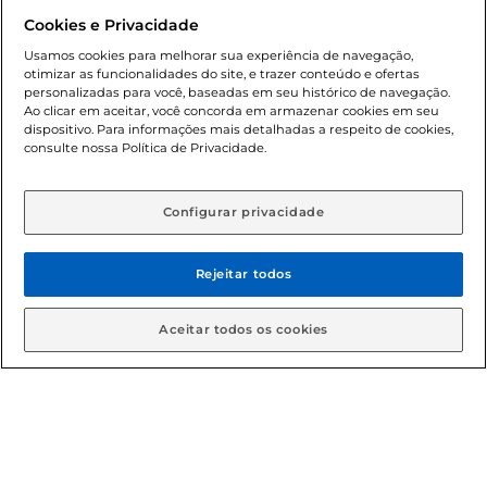
promocionais poderá ter sua quantidade limitada por
Cookies e Privacidade
cliente. Os preços, ofertas e condições são exclusivos para
o e-commerce e válidos durante o dia de hoje, podendo
Usamos cookies para melhorar sua experiência de navegação,
otimizar as funcionalidades do site, e trazer conteúdo e ofertas
sofrer alterações sem prévia notificação. Proibida a venda
personalizadas para você, baseadas em seu histórico de navegação.
de bebidas alcoólicas para menores de 18 anos, conforme
Ao clicar em aceitar, você concorda em armazenar cookies em seu
Lei n.º 8069/90, art. 81, inciso II (Estatuto da Criança e do
dispositivo. Para informações mais detalhadas a respeito de cookies,
Adolescente). Preços e condições exclusivos para o
consulte nossa Política de Privacidade.
www.gbarbosa.com.br
, podendo sofrer alterações sem
aviso prévio. O valor mínimo para as compras on-line é de
R$ 80,00.
Configurar privacidade
Rejeitar todos
© 2026 Copyright. Todos os direitos
reservados Gbarbosa.
Aceitar todos os cookies
Cencosud Brasil Comercial SA.CNPJ sob n° 39.346.861/0350-38 .
Sediada na Av. das Nações Unidas, 12.995, 21º andar, CEP:
04.578-000, Bairro Brooklin Paulista, na cidade de São Paulo -
SP.