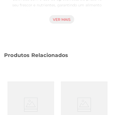
seu frescor e nutrientes, garantindo um alimento 
de qualidade superior. Ideal para quem busca 
uma alimentação mais consciente e natural, a 
VER MAIS
abobrinha é versátil e pode ser utilizada em 
diversas preparações, desde refogados até 
saladas.

Benefícios Nutricionais  

Este vegetal é uma excelente fonte de vitaminas 
Produtos Relacionados
e minerais, como vitamina C, potássio e folato. 
Além disso, a abobrinha é rica em fibras, o que 
contribui para uma digestão saudável eauxilia na 
sensação de saciedade. Incorporar a abobrinha 
orgânica na sua dieta é uma forma prática de 
aumentar a ingestão de vegetais e promover 
uma alimentação equilibrada.

Sugestões de Preparo  

A abobrinha pode ser preparada de várias 
maneiras. Experimente grelhála com um toque 