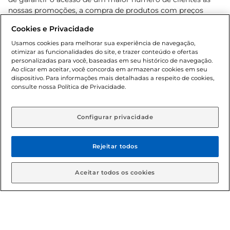
nossas promoções, a compra de produtos com preços
promocionais poderá ter sua quantidade limitada por
Cookies e Privacidade
cliente. Os preços, ofertas e condições são exclusivos para
o e-commerce e válidos durante o dia de hoje, podendo
Usamos cookies para melhorar sua experiência de navegação,
otimizar as funcionalidades do site, e trazer conteúdo e ofertas
sofrer alterações sem prévia notificação. Proibida a venda
personalizadas para você, baseadas em seu histórico de navegação.
de bebidas alcoólicas para menores de 18 anos, conforme
Ao clicar em aceitar, você concorda em armazenar cookies em seu
Lei n.º 8069/90, art. 81, inciso II (Estatuto da Criança e do
dispositivo. Para informações mais detalhadas a respeito de cookies,
Adolescente). Preços e condições exclusivos para o
consulte nossa Política de Privacidade.
www.gbarbosa.com.br
, podendo sofrer alterações sem
aviso prévio. O valor mínimo para as compras on-line é de
R$ 80,00.
Configurar privacidade
Rejeitar todos
© 2026 Copyright. Todos os direitos
reservados Gbarbosa.
Aceitar todos os cookies
Cencosud Brasil Comercial SA.CNPJ sob n° 39.346.861/0350-38 .
Sediada na Av. das Nações Unidas, 12.995, 21º andar, CEP: