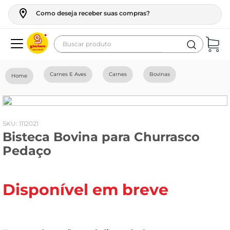
Como deseja receber suas compras?
Buscar produto
Termos mais buscados
Carnes E Aves
Carnes
Bovinas
geladeira
maquina lavar
fogao
:
1112021
Bisteca Bovina para Churrasco
café
Pedaço
cerveja
frango
Disponível em breve
leite
vinho
leite pó