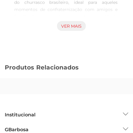
do churrasco brasileiro, ideal para aqueles 
momentos de confraternização com amigos e 
família. Com um sabor marcante e suculência 
inigualável, esse corte é perfeito para ser 
VER MAIS
preparado na grelha, proporcionando uma 
experiência gastronômica que agrada a todos os 
paladares. Seja em um final de semana 
ensolarado ou em uma ocasião especial, a bisteca 
é sempre uma escolha acertada.

Produtos Relacionados
Qualidade garantida  

Selecionada com rigor, a bisteca bovina é 
proveniente de animais bem tratados, garantindo 
um produto de alta qualidade. O corte é feito 
com precisão, preservando a maciez e o sabor 
característico da carne. Ao escolher a bisteca para 
o seu churrasco, você está optando por um 
Institucional
produto que atende aos mais altos padrões de 
qualidade, ideal para quem valoriza uma 
Sobre o GBarbosa
GBarbosa
alimentação saborosa e nutritiva.
