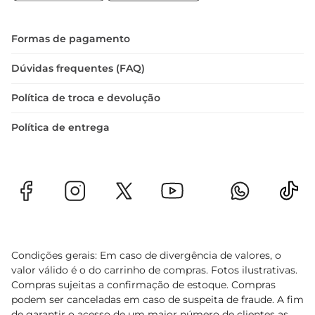
utilizada em receitas como ensopados ou 
assados, garantindo sempre um prato saboroso e 
nutritivo. Aproveite a praticidade de ter um corte 
Formas de pagamento
que se adapta a diversas preparações, tornando 
suas refeições ainda mais especiais.

Dúvidas frequentes (FAQ)
Com a bisteca bovina, seu churrasco ganha um 
Política de troca e devolução
toque de tradição e sabor, tornando cada 
momento à mesa uma celebração.
Política de entrega
Condições gerais: Em caso de divergência de valores, o
valor válido é o do carrinho de compras. Fotos ilustrativas.
Compras sujeitas a confirmação de estoque. Compras
podem ser canceladas em caso de suspeita de fraude. A fim
de garantir o acesso de um maior número de clientes as