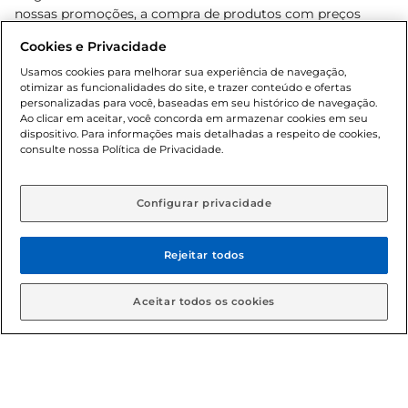
nossas promoções, a compra de produtos com preços
promocionais poderá ter sua quantidade limitada por
Cookies e Privacidade
cliente. Os preços, ofertas e condições são exclusivos para
o e-commerce e válidos durante o dia de hoje, podendo
Usamos cookies para melhorar sua experiência de navegação,
otimizar as funcionalidades do site, e trazer conteúdo e ofertas
sofrer alterações sem prévia notificação. Proibida a venda
personalizadas para você, baseadas em seu histórico de navegação.
de bebidas alcoólicas para menores de 18 anos, conforme
Ao clicar em aceitar, você concorda em armazenar cookies em seu
Lei n.º 8069/90, art. 81, inciso II (Estatuto da Criança e do
dispositivo. Para informações mais detalhadas a respeito de cookies,
Adolescente). Preços e condições exclusivos para o
consulte nossa Política de Privacidade.
www.gbarbosa.com.br
, podendo sofrer alterações sem
aviso prévio. O valor mínimo para as compras on-line é de
R$ 80,00.
Configurar privacidade
Rejeitar todos
© 2026 Copyright. Todos os direitos
reservados Gbarbosa.
Aceitar todos os cookies
Cencosud Brasil Comercial SA.CNPJ sob n° 39.346.861/0350-38 .
Sediada na Av. das Nações Unidas, 12.995, 21º andar, CEP: