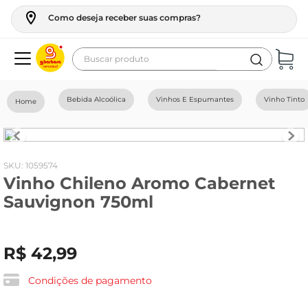
Como deseja receber suas compras?
Buscar produto
Termos mais buscados
Bebida Alcoólica
Vinhos E Espumantes
Vinho Tinto
geladeira
maquina lavar
fogao
:
1059574
Vinho Chileno Aromo Cabernet
café
Sauvignon 750ml
cerveja
frango
R$
42
,
99
leite
vinho
Condições de pagamento
celular