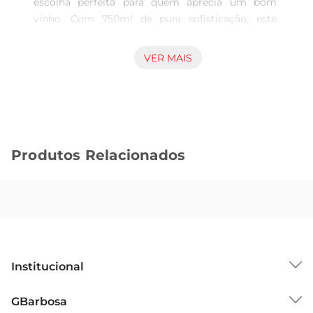
escolha perfeita para quem aprecia um bom 
vinho. Com 750ml de pura sofisticação, este 
rótulo é ideal para acompanhar momentos 
especiais ou simplesmente para relaxar após um 
VER MAIS
dia agitado. Seu sabor encorpado e aromas 
intensos proporcionam uma experiência 
sensorial que encanta os paladares mais 
exigentes.

Características e Notas de Degustação  

Produtos Relacionados
Este Cabernet Sauvignon se destaca por suas 
notas de frutas vermelhas maduras, como cerejas 
e ameixas, combinadas com sutis toques de 
especiarias. A passagem porbarricas de carvalho 
confere ao vinho uma complexidade adicional, 
trazendo nuances de baunilha e chocolate 
amargo. A estrutura equilibrada e os taninos 
Institucional
macios tornam cada gole uma verdadeira 
celebração de sabores.

Sobre o GBarbosa
GBarbosa
Harmonização Perfeita  

Grupo Cencosud