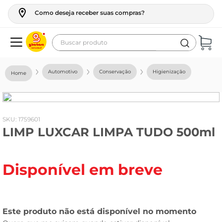
Como deseja receber suas compras?
Buscar produto
Termos mais buscados
Automotivo
Conservação
Higienização
geladeira
maquina lavar
fogao
:
1759601
LIMP LUXCAR LIMPA TUDO 500ml
café
cerveja
Disponível em breve
frango
leite
vinho
leite pó