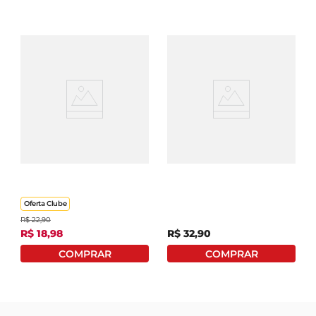
Kit Limpa Telas Luxcar
Espuma Multiuso
4780
Rodabrill 400ml
Oferta Clube
R$
22
,
90
R$
18
,
98
R$
32
,
90