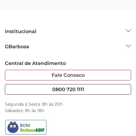
Institucional
Sobre o GBarbosa
GBarbosa
Grupo Cencosud
Trabalhe Conosco
Cartão GBarbosa
Central de Atendimento
Sobre Privacidade
Garantia Estendida
Portal do Fornecedo
Código de Ética
Fale Conosco
Nossas Lojas
Serviços
Cencosud Media
Blog GBarbosa
0800 720 1111
Black Friday
Encarte do Dia
Segunda à Sexta: 8h às 20h
Sábados: 8h às 18h