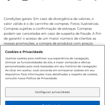
Condições gerais: Em caso de divergência de valores, o
valor válido é o do carrinho de compras. Fotos ilustrativas.
Compras sujeitas a confirmação de estoque. Compras
podem ser canceladas em caso de suspeita de fraude. A fim
de garantir o acesso de um maior número de clientes as
nossas promoções, a compra de produtos com preços
promocionais poderá ter sua quantidade limitada por
Cookies e Privacidade
cliente. Os preços, ofertas e condições são exclusivos para
o e-commerce e válidos durante o dia de hoje, podendo
Usamos cookies para melhorar sua experiência de navegação,
otimizar as funcionalidades do site, e trazer conteúdo e ofertas
sofrer alterações sem prévia notificação. Proibida a venda
personalizadas para você, baseadas em seu histórico de navegação.
de bebidas alcoólicas para menores de 18 anos, conforme
Ao clicar em aceitar, você concorda em armazenar cookies em seu
Lei n.º 8069/90, art. 81, inciso II (Estatuto da Criança e do
dispositivo. Para informações mais detalhadas a respeito de cookies,
Adolescente). Preços e condições exclusivos para o
consulte nossa Política de Privacidade.
www.gbarbosa.com.br
, podendo sofrer alterações sem
aviso prévio. O valor mínimo para as compras on-line é de
R$ 80,00.
Configurar privacidade