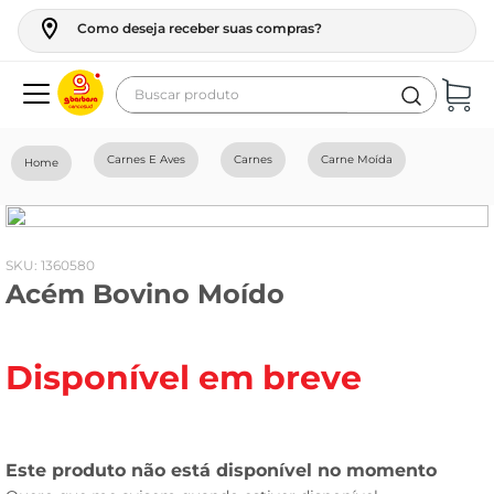
Como deseja receber suas compras?
Buscar produto
Termos mais buscados
Carnes E Aves
Carnes
Carne Moída
geladeira
maquina lavar
fogao
:
1360580
Acém Bovino Moído
café
cerveja
Disponível em breve
frango
leite
vinho
celular