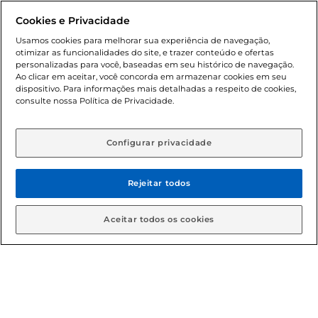
promocionais poderá ter sua quantidade limitada por
Cookies e Privacidade
cliente. Os preços, ofertas e condições são exclusivos para
o e-commerce e válidos durante o dia de hoje, podendo
Usamos cookies para melhorar sua experiência de navegação,
otimizar as funcionalidades do site, e trazer conteúdo e ofertas
sofrer alterações sem prévia notificação. Proibida a venda
personalizadas para você, baseadas em seu histórico de navegação.
de bebidas alcoólicas para menores de 18 anos, conforme
Ao clicar em aceitar, você concorda em armazenar cookies em seu
Lei n.º 8069/90, art. 81, inciso II (Estatuto da Criança e do
dispositivo. Para informações mais detalhadas a respeito de cookies,
Adolescente). Preços e condições exclusivos para o
consulte nossa Política de Privacidade.
www.gbarbosa.com.br
, podendo sofrer alterações sem
aviso prévio. O valor mínimo para as compras on-line é de
R$ 80,00.
Configurar privacidade
Rejeitar todos
© 2026 Copyright. Todos os direitos
reservados Gbarbosa.
Aceitar todos os cookies
Cencosud Brasil Comercial SA.CNPJ sob n° 39.346.861/0350-38 .
Sediada na Av. das Nações Unidas, 12.995, 21º andar, CEP:
04.578-000, Bairro Brooklin Paulista, na cidade de São Paulo -