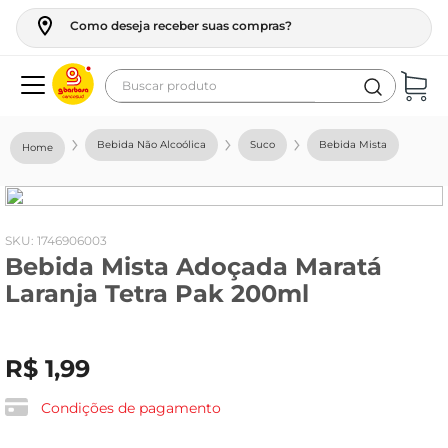
Como deseja receber suas compras?
Buscar produto
Termos mais buscados
Bebida Não Alcoólica
Suco
Bebida Mista
geladeira
maquina lavar
fogao
:
1746906003
Bebida Mista Adoçada Maratá
café
Laranja Tetra Pak 200ml
cerveja
frango
R$
1
,
99
leite
vinho
Condições de pagamento
leite pó