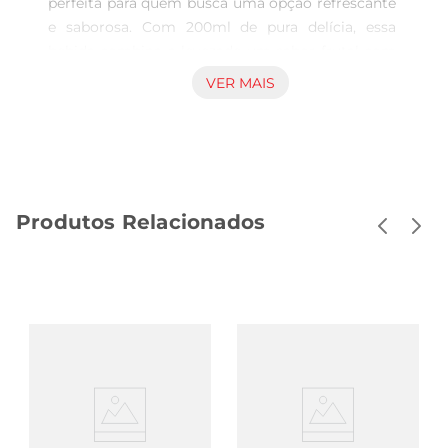
perfeita para quem busca uma opção refrescante 
e saborosa. Com 200ml de pura delícia, essa 
bebida combina a levezade um sabor frutal com 
a doçura ideal, proporcionando uma experiência 
VER MAIS
única a cada gole. Ideal para acompanhar suas 
refeições ou para um momento de descontração, 
ela é perfeita para qualquer ocasião.

Qualidade e sabor inconfundíveis  

Produzida com ingredientesselecionados, a 
Produtos Relacionados
Bebida Mista Maratá Adoçada oferece um sabor 
equilibrado que agrada a todos os paladares. Sua 
formulação é pensada para garantir uma 
experiência agradável, sem comprometer a 
qualidade. É uma opção prática e saborosa para 
quem deseja se refrescar durante o dia, seja em 
casa, no trabalho ou em passeios.

Versatilidade para o seu dia a dia  

Essa bebida é ideal para ser consumida sozinha 
ou como acompanhamento de lanches e 