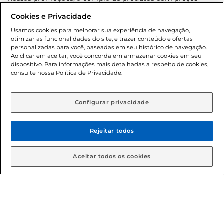
promocionais poderá ter sua quantidade limitada por
Cookies e Privacidade
cliente. Os preços, ofertas e condições são exclusivos para
o e-commerce e válidos durante o dia de hoje, podendo
Usamos cookies para melhorar sua experiência de navegação,
otimizar as funcionalidades do site, e trazer conteúdo e ofertas
sofrer alterações sem prévia notificação. Proibida a venda
personalizadas para você, baseadas em seu histórico de navegação.
de bebidas alcoólicas para menores de 18 anos, conforme
Ao clicar em aceitar, você concorda em armazenar cookies em seu
Lei n.º 8069/90, art. 81, inciso II (Estatuto da Criança e do
dispositivo. Para informações mais detalhadas a respeito de cookies,
Adolescente). Preços e condições exclusivos para o
consulte nossa Política de Privacidade.
www.gbarbosa.com.br
, podendo sofrer alterações sem
aviso prévio. O valor mínimo para as compras on-line é de
R$ 80,00.
Configurar privacidade
Rejeitar todos
© 2026 Copyright. Todos os direitos
reservados Gbarbosa.
Aceitar todos os cookies
Cencosud Brasil Comercial SA.CNPJ sob n° 39.346.861/0350-38 .
Sediada na Av. das Nações Unidas, 12.995, 21º andar, CEP:
04.578-000, Bairro Brooklin Paulista, na cidade de São Paulo -