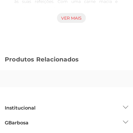
às suas refeições. Com uma carne macia e 
suculenta, é ideal para preparar pratos que 
agradam a todos, desde um simples almoço em 
VER MAIS
família até um jantar mais elaborado. O sabor 
característico do carneiro proporciona uma 
experiência gastronômica única, perfeita para 
quem busca diversificar o cardápio.

Preparação versátil eprática  

Produtos Relacionados
Esse corte de carne é extremamente versátil e 
pode ser preparado de diversas maneiras. Seja 
assado, grelhado ou cozido, o pernil de carneiro 
se destaca pela facilidade de preparo e pela 
possibilidade de combinações com diferentes 
temperos e acompanhamentos. Experimente 
marinar com ervas frescas e especiarias, ou 
Institucional
simplesmente temperar com sal e pimenta para 
realçar seu sabor natural. 

Sobre o GBarbosa
GBarbosa
Nutrição e benefícios  

Grupo Cencosud
Além de saboroso, o pernil de carneiro é uma 