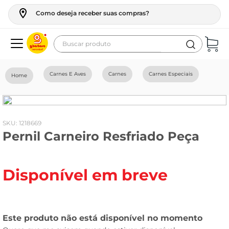
Como deseja receber suas compras?
Buscar produto
Termos mais buscados
Carnes E Aves
Carnes
Carnes Especiais
geladeira
maquina lavar
fogao
:
1218669
Pernil Carneiro Resfriado Peça
café
cerveja
Disponível em breve
frango
leite
vinho
leite pó