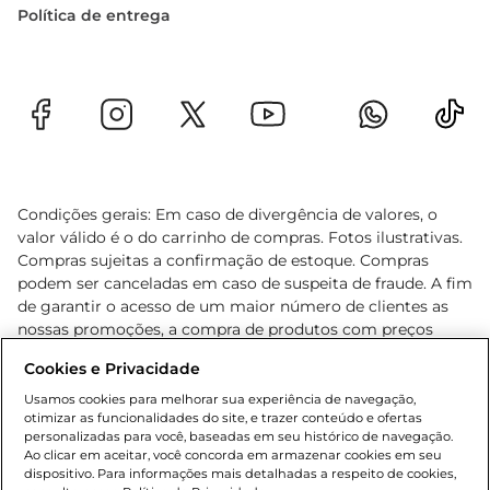
Política de entrega
Condições gerais: Em caso de divergência de valores, o
valor válido é o do carrinho de compras. Fotos ilustrativas.
Compras sujeitas a confirmação de estoque. Compras
podem ser canceladas em caso de suspeita de fraude. A fim
de garantir o acesso de um maior número de clientes as
nossas promoções, a compra de produtos com preços
promocionais poderá ter sua quantidade limitada por
Cookies e Privacidade
cliente. Os preços, ofertas e condições são exclusivos para
o e-commerce e válidos durante o dia de hoje, podendo
Usamos cookies para melhorar sua experiência de navegação,
otimizar as funcionalidades do site, e trazer conteúdo e ofertas
sofrer alterações sem prévia notificação. Proibida a venda
personalizadas para você, baseadas em seu histórico de navegação.
de bebidas alcoólicas para menores de 18 anos, conforme
Ao clicar em aceitar, você concorda em armazenar cookies em seu
Lei n.º 8069/90, art. 81, inciso II (Estatuto da Criança e do
dispositivo. Para informações mais detalhadas a respeito de cookies,