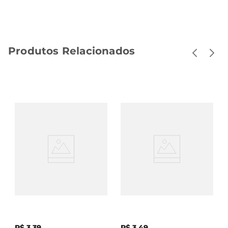
Produtos Relacionados
Água Tônica Antarctica
Água Tônica Schweppes
Zero Açúcar Lata 350ml
Lata 350ml
R$
3
,
39
R$
3
,
49