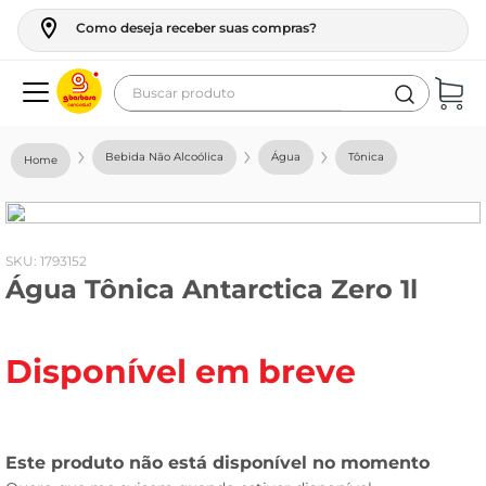
Como deseja receber suas compras?
Buscar produto
Termos mais buscados
Bebida Não Alcoólica
Água
Tônica
geladeira
maquina lavar
fogao
:
1793152
Água Tônica Antarctica Zero 1l
café
cerveja
Disponível em breve
frango
vinho
leite
tv