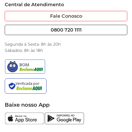
Central de Atendimento
Sobre Privacidade
Garantia Estendida
Portal do Fornecedo
Código de Ética
Fale Conosco
Nossas Lojas
Serviços
Cencosud Media
Blog GBarbosa
0800 720 1111
Black Friday
Encarte do Dia
Segunda à Sexta: 8h às 20h
Sábados: 8h às 18h
Baixe nosso App