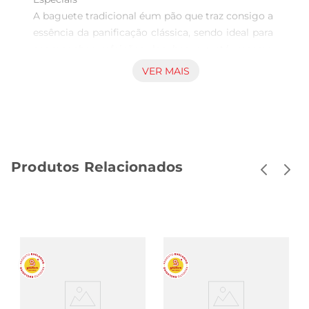
A baguete tradicional éum pão que traz consigo a 
essência da panificação clássica, sendo ideal para 
acompanhar refeições, lanches ou até mesmo 
para ser saboreada sozinha. Com uma crosta 
VER MAIS
dourada e crocante, e um miolo macio e arejado, 
esse pão é perfeito para quem aprecia um sabor 
autêntico e uma textura irresistível.

Versatilidade na Cozinha  

Esse pão é extremamente versátil e pode ser 
Produtos Relacionados
utilizado de diversas maneiras. Experimente 
cortálo ao meio e recheálo com seus 
ingredientes favoritos, como queijos, frios ou 
patês. Ele também é uma excelente opção para 
preparar bruschettas, torradas ou até mesmo 
sanduíches gourmet. A baguete tradicional se 
adapta a diferentes paladarese ocasiões, 
tornandose uma escolha certeira para qualquer 
refeição.
