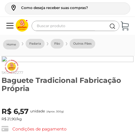
Como deseja receber suas compras?
Buscar produto
Termos mais buscados
Padaria
Pão
Outros Pães
geladeira
maquina lavar
fogao
:
1112277
Baguete Tradicional Fabricação
café
Própria
cerveja
frango
R$
6
,
57
unidade
vinho
(Aprox. 300g)
R$
21
,
90
/kg
leite
Condições de pagamento
tv