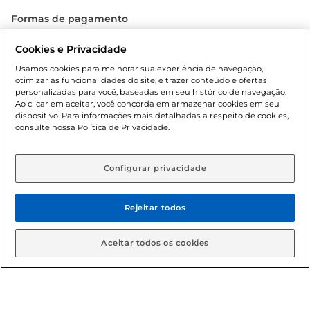
Formas de pagamento
Dúvidas frequentes (FAQ)
Cookies e Privacidade
Usamos cookies para melhorar sua experiência de navegação,
Política de troca e devolução
otimizar as funcionalidades do site, e trazer conteúdo e ofertas
personalizadas para você, baseadas em seu histórico de navegação.
Ao clicar em aceitar, você concorda em armazenar cookies em seu
Política de entrega
dispositivo. Para informações mais detalhadas a respeito de cookies,
consulte nossa Política de Privacidade.
Configurar privacidade
Rejeitar todos
Condições gerais: Em caso de divergência de valores, o
Aceitar todos os cookies
valor válido é o do carrinho de compras. Fotos ilustrativas.
Compras sujeitas a confirmação de estoque. Compras
podem ser canceladas em caso de suspeita de fraude. A fim
de garantir o acesso de um maior número de clientes as
nossas promoções, a compra de produtos com preços