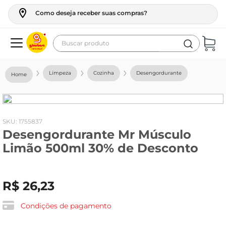
Como deseja receber suas compras?
Buscar produto
Termos mais buscados
Limpeza
Cozinha
Desengordurante
geladeira
maquina lavar
fogao
:
1755837
Desengordurante Mr Músculo
café
Limão 500ml 30% de Desconto
cerveja
frango
R$
26
,
23
vinho
leite
Condições de pagamento
tv