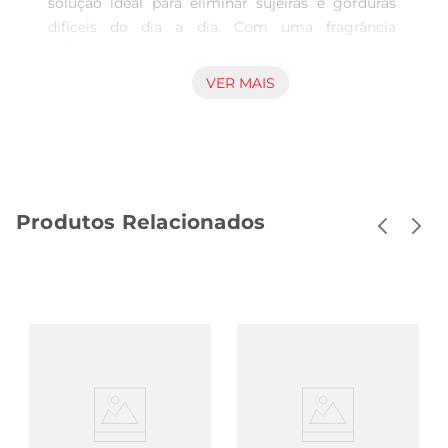
solução ideal para eliminar sujeiras e gorduras 
difíceis do dia a dia. Com uma fragrância 
refrescante de limão, proporciona uma agradável 
sensação de limpeza, tornando seus ambientes 
VER MAIS
ainda mais convidativos. Este produto é um 
aliado eficaz para quem busca manter a cozinha e 
outras áreas da casa sempre em ordem. 
Composição inovadora e resultadosvisíveis A 
fórmula exclusiva do desengordurante foi 
Produtos Relacionados
desenvolvida para oferecer uma limpeza 
profunda, agindo rapidamente sobre as 
superfícies e dissolvendo sujeiras acumuladas. É 
ideal para uso em fogões, exaustores, superfícies 
da cozinha, azulejos e muito mais. Com ele, você 
perceberá a diferença na facilidade com que as 
tarefas domésticas são executadas. Um produto 
que se adapta a sua rotina O desengordurante Mr 
Músculo é fácil de usar, permitindo que você 
aplique diretamente sobre a área desejada, 