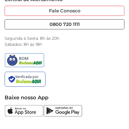
Sobre Privacidade
Garantia Estendida
Portal do Fornecedo
Código de Ética
Fale Conosco
Nossas Lojas
Serviços
Cencosud Media
Blog GBarbosa
0800 720 1111
Black Friday
Encarte do Dia
Segunda à Sexta: 8h às 20h
Sábados: 8h às 18h
Baixe nosso App