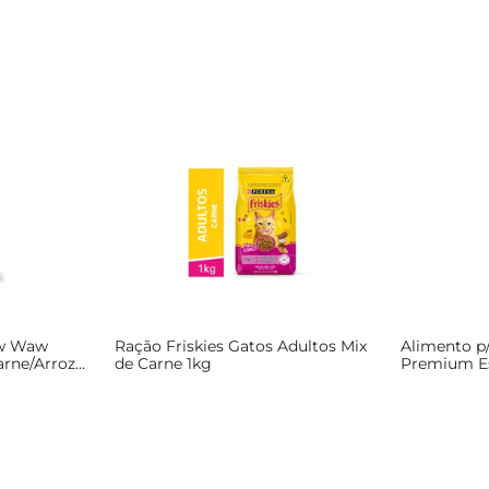
aw Waw
Ração Friskies Gatos Adultos Mix
Alimento p
arne/Arroz
de Carne 1kg
Premium Es
Frango e V