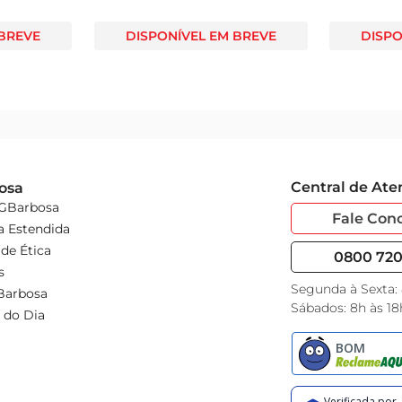
 BREVE
DISPONÍVEL EM BREVE
DISPO
Central de At
osa
 GBarbosa
Fale Con
a Estendida
de Ética
0800 720 
s
Segunda à Sexta:
Barbosa
Sábados: 8h às 18
 do Dia