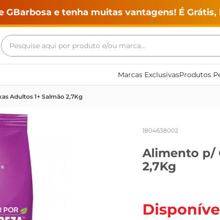
e GBarbosa e tenha muitas vantagens! É Grátis, 
Pesquise aqui por produto e/ou marca...
Termos mais buscados
Marcas Exclusivas
Produtos Pe
geladeira
kas Adultos 1+ Salmão 2,7Kg
maquina lavar
fogao
1804638002
café
Alimento p/
cerveja
2,7Kg
frango
vinho
leite
Disponíve
tv