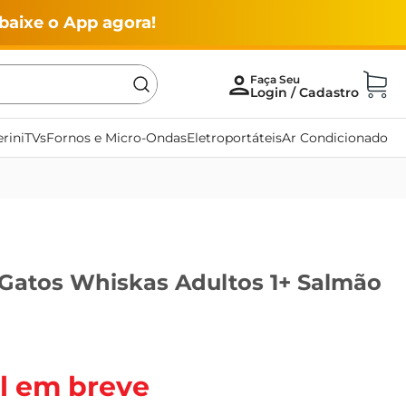
baixe o App agora!
rini
TVs
Fornos e Micro-Ondas
Eletroportáteis
Ar Condicionado
 Gatos Whiskas Adultos 1+ Salmão
l em breve