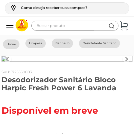
Como deseja receber suas compras?
Buscar produto
Termos mais buscados
Limpeza
Banheiro
Desinfetante Sanitario
geladeira
maquina lavar
fogao
:
1725550003
Desodorizador Sanitário Bloco
café
Harpic Fresh Power 6 Lavanda
cerveja
frango
Disponível em breve
leite
vinho
leite pó