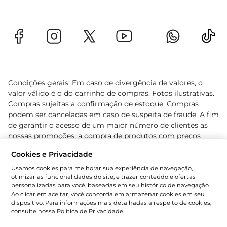
Condições gerais: Em caso de divergência de valores, o
valor válido é o do carrinho de compras. Fotos ilustrativas.
Compras sujeitas a confirmação de estoque. Compras
podem ser canceladas em caso de suspeita de fraude. A fim
de garantir o acesso de um maior número de clientes as
nossas promoções, a compra de produtos com preços
promocionais poderá ter sua quantidade limitada por
Cookies e Privacidade
cliente. Os preços, ofertas e condições são exclusivos para
o e-commerce e válidos durante o dia de hoje, podendo
Usamos cookies para melhorar sua experiência de navegação,
otimizar as funcionalidades do site, e trazer conteúdo e ofertas
sofrer alterações sem prévia notificação. Proibida a venda
personalizadas para você, baseadas em seu histórico de navegação.
de bebidas alcoólicas para menores de 18 anos, conforme
Ao clicar em aceitar, você concorda em armazenar cookies em seu
Lei n.º 8069/90, art. 81, inciso II (Estatuto da Criança e do
dispositivo. Para informações mais detalhadas a respeito de cookies,
Adolescente). Preços e condições exclusivos para o
consulte nossa Política de Privacidade.
www.gbarbosa.com.br
, podendo sofrer alterações sem