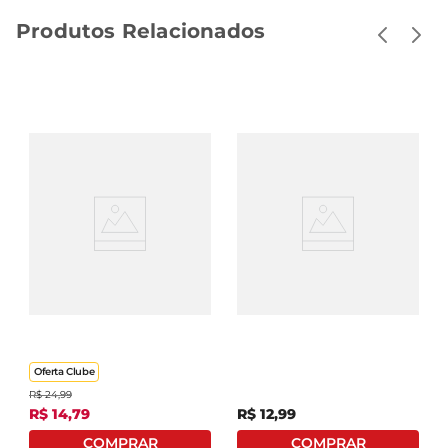
Produtos Relacionados
Desodorizador Sanitário
Detergente Sanitário
Gel Pato Adesivo Citrus
Harpic Pastilha Adesiva
Refil 38g
2 Em 1 Citrus C/ 3 Unid
Melhor Custo Benefício
Oferta Clube
R$
24
,
99
R$
14
,
79
R$
12
,
99