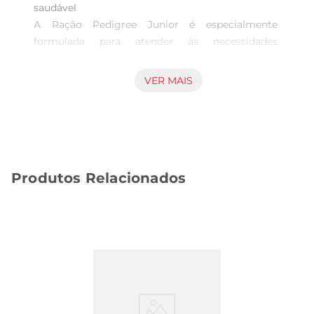
saudável  

A Ração Pedigree Junior é especialmente 
formulada para atender às necessidades 
nutricionais de filhotes em fase de crescimento. 
Com 10.1 kg de um mix de ingredientes de alta 
VER MAIS
qualidade, esta ração oferece uma dieta 
equilibrada que promove o desenvolvimento 
saudável dos cães jovens. Cada croquete é 
projetado para facilitar a mastigação, ajudando 
na digestão e garantindo que seu filhote receba 
Produtos Relacionados
todos os nutrientes necessários para um 
crescimento forte e saudável.

Ingredientes selecionados para uma nutrição 
superior  

A composição da RaçãoPedigree Junior inclui 
proteínas de origem animal, vitaminas e minerais 
essenciais que colaboram para a formação de 
músculos e ossos robustos. Os ingredientes são 
cuidadosamente escolhidos para garantir que seu 