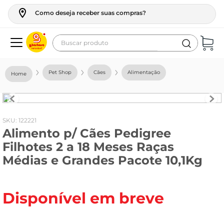
Como deseja receber suas compras?
Buscar produto
Termos mais buscados
Pet Shop
Cães
Alimentação
geladeira
maquina lavar
fogao
:
122221
Alimento p/ Cães Pedigree
café
Filhotes 2 a 18 Meses Raças
cerveja
Médias e Grandes Pacote 10,1Kg
frango
leite
Disponível em breve
vinho
leite pó