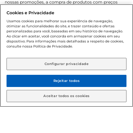
nossas promoções, a compra de produtos com preços
promocionais poderá ter sua quantidade limitada por
Cookies e Privacidade
cliente. Os preços, ofertas e condições são exclusivos para
o e-commerce e válidos durante o dia de hoje, podendo
Usamos cookies para melhorar sua experiência de navegação,
otimizar as funcionalidades do site, e trazer conteúdo e ofertas
sofrer alterações sem prévia notificação. Proibida a venda
personalizadas para você, baseadas em seu histórico de navegação.
de bebidas alcoólicas para menores de 18 anos, conforme
Ao clicar em aceitar, você concorda em armazenar cookies em seu
Lei n.º 8069/90, art. 81, inciso II (Estatuto da Criança e do
dispositivo. Para informações mais detalhadas a respeito de cookies,
Adolescente). Preços e condições exclusivos para o
consulte nossa Política de Privacidade.
www.gbarbosa.com.br
, podendo sofrer alterações sem
aviso prévio. O valor mínimo para as compras on-line é de
R$ 80,00.
Configurar privacidade
Rejeitar todos
© 2026 Copyright. Todos os direitos
reservados Gbarbosa.
Aceitar todos os cookies
Cencosud Brasil Comercial SA.CNPJ sob n° 39.346.861/0350-38 .
Sediada na Av. das Nações Unidas, 12.995, 21º andar, CEP:
04.578-000, Bairro Brooklin Paulista, na cidade de São Paulo -