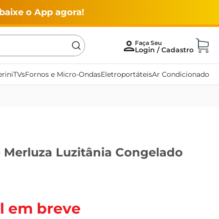
baixe o App agora!
rini
TVs
Fornos e Micro-Ondas
Eletroportáteis
Ar Condicionado
e Merluza Luzitânia Congelado
l em breve