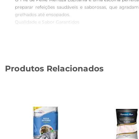
preparar refeições saudáveis e saborosas, que agradam
grelhados até ensopados.

Qualidade e Sabor Garantidos  

A Luzitania se compromete com a qualidade de seus pr
embalagem de 800g é perfeita para quem deseja ter um i
mesmo em preparações mais elaboradas.

Fácil Preparo e Versatilidade  

Uma dasgrandes vantagens do File de Peixe Merluza é su
Produtos Relacionados
com temperos de sua preferência ou utilizálo em receit
leve e nutritiva, rica em proteínas e com baixo teor de gor
Especificações e Armazenamento  

O File de Peixe Merluza Luzitania é apresentado em uma
recomendase descongelar o produto na geladeira antes do 
Opções de Uso e Recomendações  

Esse file de peixe é perfeito para ser servido com aco
atendam a diferentes paladares e ocasiões, desde um ja
cada refeição uma nova experiência gastronômica.