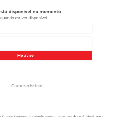
Me avise
Características
iletes frescos e selecionados, este produto é ideal para 