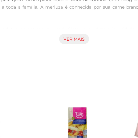
 a toda a família. A merluza é conhecida por sua carne branc
odutos, garantindo que cada filete de merluza seja cuidados
ngrediente versátil à disposição, permitindo a preparação de p
VER MAIS
a facilidade de preparo. Em poucos minutos, você pode transf
as de moqueca, onde o sabor do peixe se destaca. Além disso,
dura.

 embalagem prática de 800g, ideal para o armazenamento na gel
preparo. Assim, você preserva a textura e o sabor do peixe, gar
mpanhamentos como arroz, legumes grelhados ou uma salada fres
ntar simples até uma refeição mais sofisticada. Aproveite par