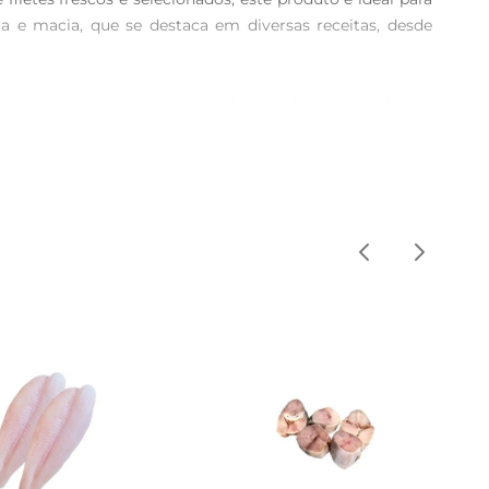
a e macia, que se destaca em diversas receitas, desde 
amente processado para manter seu frescor e sabor. A 
ratos variados, como filetes empanados, assados ou até 
ormálo em uma refeição deliciosa. Experimente grelhálo 
 é uma excelente opção para quem busca uma alimentação 
adeira ou freezer. Para garantir a melhor experiência, 
antindo uma refeição de qualidade.

ca. Sua versatilidade permite que você crie pratos que 
a explorar diferentes temperos e combinações, tornando 