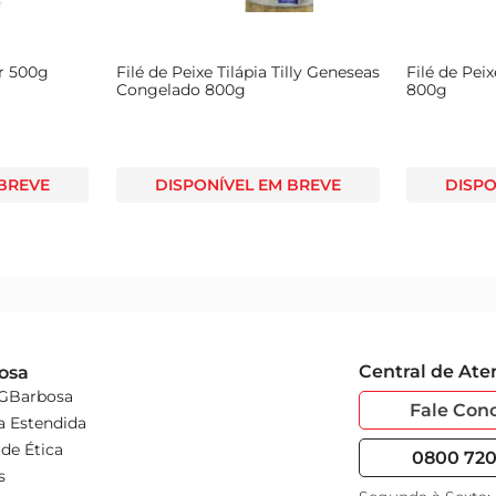
ar 500g
Filé de Peixe Tilápia Tilly Geneseas
Filé de Pe
Congelado 800g
800g
 BREVE
DISPONÍVEL EM BREVE
DISPO
Central de At
osa
 GBarbosa
Fale Con
a Estendida
de Ética
0800 720 
s