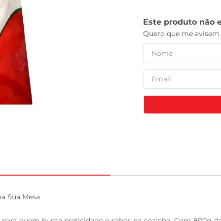
celular
na Sua Mesa

 para quem busca praticidade e sabor na cozinha. Com 800g de f