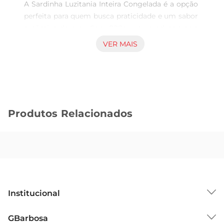
A Sardinha Luzitania Inteira Congelada é a opção 
perfeita para quem busca praticidade e um sabor 
autêntico do mar. Com 800g, este produto traz a 
qualidade da marca Luzitania, reconhecida pela 
VER MAIS
seleção cuidadosa de peixes. Ideal para diversas 
preparações, a sardinha é uma escolha versátil, 
perfeita para receitas que vão desde grelhados 
até ensopados.

Produtos Relacionados
Benefícios da Sardinha  

Além de saborosa, a sardinha inteira é rica em 
nutrientes. É uma excelente fonte de ômega-3, 
que contribui para a saúde cardiovascular, além 
de fornecer proteínas essenciais e vitaminas do 
complexo B. Incorporar sardinhas na dieta pode 
ser uma forma deliciosa de cuidar da saúde, 
Institucional
proporcionando benefícios nutricionais sem abrir 
mão do paladar.

Sobre o GBarbosa
GBarbosa