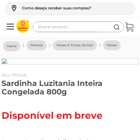
Como deseja receber suas compras?
Buscar produto
Termos mais buscados
Peixaria
Peixes E Frutos Do Mar
Peixes
geladeira
maquina lavar
fogao
:
1757248
Sardinha Luzitania Inteira
café
Congelada 800g
cerveja
frango
Disponível em breve
vinho
leite
tv