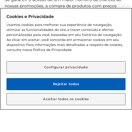
nossas promoções, a compra de produtos com preços
promocionais poderá ter sua quantidade limitada por
Cookies e Privacidade
cliente. Os preços, ofertas e condições são exclusivos para
o e-commerce e válidos durante o dia de hoje, podendo
Usamos cookies para melhorar sua experiência de navegação,
otimizar as funcionalidades do site, e trazer conteúdo e ofertas
sofrer alterações sem prévia notificação. Proibida a venda
personalizadas para você, baseadas em seu histórico de navegação.
de bebidas alcoólicas para menores de 18 anos, conforme
Ao clicar em aceitar, você concorda em armazenar cookies em seu
Lei n.º 8069/90, art. 81, inciso II (Estatuto da Criança e do
dispositivo. Para informações mais detalhadas a respeito de cookies,
Adolescente). Preços e condições exclusivos para o
consulte nossa Política de Privacidade.
www.gbarbosa.com.br
, podendo sofrer alterações sem
aviso prévio. O valor mínimo para as compras on-line é de
R$ 80,00.
Configurar privacidade
Rejeitar todos
© 2026 Copyright. Todos os direitos
reservados Gbarbosa.
Aceitar todos os cookies
Cencosud Brasil Comercial SA.CNPJ sob n° 39.346.861/0350-38 .
Sediada na Av. das Nações Unidas, 12.995, 21º andar, CEP: