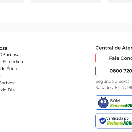
Central de At
osa
 GBarbosa
Fale Con
a Estendida
de Ética
0800 720 
s
Segunda à Sexta:
Barbosa
Sábados: 8h às 18
 do Dia