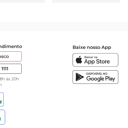
endimento
Baixe nosso App
osco
1111
 8h às 20h
h