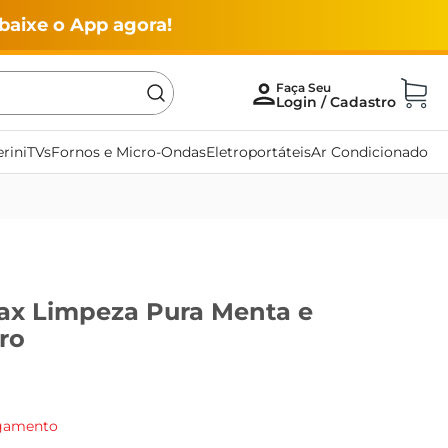
baixe o App agora!
rini
TVs
Fornos e Micro-Ondas
Eletroportáteis
Ar Condicionado
ax Limpeza Pura Menta e
tro
agamento