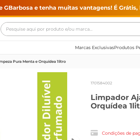
e GBarbosa e tenha muitas vantagens! É Grátis, 
Pesquise aqui por produto e/ou marca...
Termos mais buscados
Marcas Exclusivas
Produtos Pe
geladeira
mpeza Pura Menta e Orquídea 1litro
maquina lavar
fogao
1701584002
café
Limpador Aj
cerveja
Orquídea 1li
frango
leite
vinho
Condições de p
leite pó