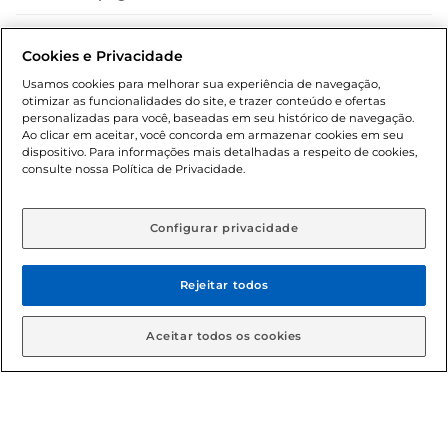
Dúvidas frequentes (FAQ)
Cookies e Privacidade
Política de troca e devolução
Usamos cookies para melhorar sua experiência de navegação,
otimizar as funcionalidades do site, e trazer conteúdo e ofertas
Política de entrega
personalizadas para você, baseadas em seu histórico de navegação.
Ao clicar em aceitar, você concorda em armazenar cookies em seu
dispositivo. Para informações mais detalhadas a respeito de cookies,
consulte nossa Política de Privacidade.
Configurar privacidade
Rejeitar todos
Condições gerais: Em caso de divergência de valores, o
valor válido é o do carrinho de compras. Fotos ilustrativas.
Aceitar todos os cookies
Compras sujeitas a confirmação de estoque. Compras
podem ser canceladas em caso de suspeita de fraude. A fim
de garantir o acesso de um maior número de clientes as
nossas promoções, a compra de produtos com preços
promocionais poderá ter sua quantidade limitada por