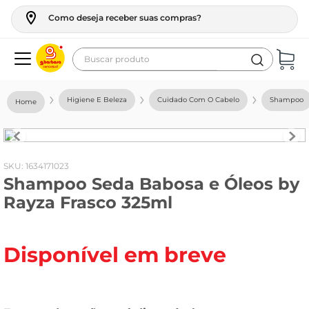
Como deseja receber suas compras?
Buscar produto
Termos mais buscados
Higiene E Beleza
Cuidado Com O Cabelo
Shampoo
geladeira
maquina lavar
fogao
:
1634171023
Shampoo Seda Babosa e Óleos by
café
Rayza Frasco 325ml
cerveja
frango
Disponível em breve
vinho
leite
tv