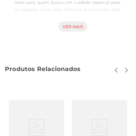
ideal para quem busca um cuidado especial para 
os cabelos. Com uma fórmula enriquecida, este 
shampooproporciona uma limpeza suave e 
eficaz, removendo impurezas sem agredir os fios. 
VER MAIS
A babosa, conhecida por suas propriedades 
hidratantes, ajuda a manter a umidade natural 
dos cabelos, deixandoos macios e sedosos.

Benefícios da Babosa e Óleos  

A combinação da babosa com óleos nutritivos 
Produtos Relacionados
potencializa a hidratação, promovendo cabelos 
mais saudáveis e com brilho intenso. A babosa é 
rica em vitaminas e minerais, que fortalecem os 
fios e ajudam a prevenir a quebra. Já os óleos 
presentes na fórmula oferecem uma nutrição 
profunda, tornando os cabelos mais fáceis de 
pentear e com aspecto revitalizado.

Uso e Aplicação  

Para obter os melhores resultados, aplique uma 
quantidade adequada do Shampoo Seda nos 