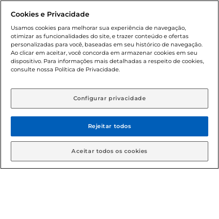
Dúvidas frequentes (FAQ)
Cookies e Privacidade
Política de troca e devolução
Usamos cookies para melhorar sua experiência de navegação,
otimizar as funcionalidades do site, e trazer conteúdo e ofertas
Política de entrega
personalizadas para você, baseadas em seu histórico de navegação.
Ao clicar em aceitar, você concorda em armazenar cookies em seu
dispositivo. Para informações mais detalhadas a respeito de cookies,
consulte nossa Política de Privacidade.
Configurar privacidade
Rejeitar todos
Condições gerais: Em caso de divergência de valores, o
valor válido é o do carrinho de compras. Fotos ilustrativas.
Aceitar todos os cookies
Compras sujeitas a confirmação de estoque. Compras
podem ser canceladas em caso de suspeita de fraude. A fim
de garantir o acesso de um maior número de clientes as
nossas promoções, a compra de produtos com preços
promocionais poderá ter sua quantidade limitada por
cliente. Os preços, ofertas e condições são exclusivos para
o e-commerce e válidos durante o dia de hoje, podendo