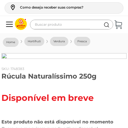
Como deseja receber suas compras?
Buscar produto
Termos mais buscados
Hortifruti
Verdura
Fresca
geladeira
maquina lavar
fogao
:
1748383
Rúcula Naturalíssimo 250g
café
cerveja
Disponível em breve
frango
vinho
leite
tv