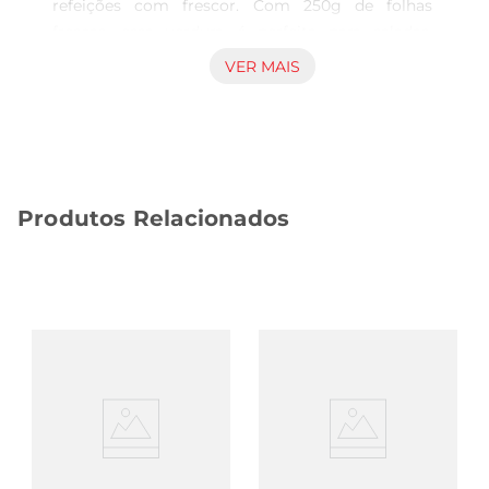
refeições com frescor. Com 250g de folhas 
frescas, essa verdura é perfeita para saladas, 
acompanhamentos e até mesmo como 
VER MAIS
ingrediente em pratos quentes. Seu sabor 
levemente picante e aroma característico trazem 
um toque especial a qualquer receita, tornandoa 
uma escolha ideal para quem aprecia uma 
alimentação equilibrada.

Produtos Relacionados
Benefícios para a Saúde  

A rúcula é rica em nutrientes essenciais, como 
vitaminas A, C e K, além de minerais como cálcio 
e ferro. Esses componentes sãofundamentais 
para fortalecer o sistema imunológico, contribuir 
para a saúde dos ossos e melhorar a circulação 
sanguínea. Incorporara rúcula à sua dieta pode 
ajudar a promover uma alimentação mais 
saudável e equilibrada, além de ser uma excelente 
fonte de antioxidantes.

Sugestões de Uso  
