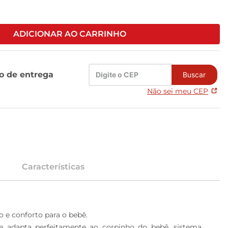
ADICIONAR AO CARRINHO
zo de entrega
Buscar
Não sei meu CEP
Características
e conforto para o bebê. 

 adapta perfeitamente ao corpinho do bebê, sistema 