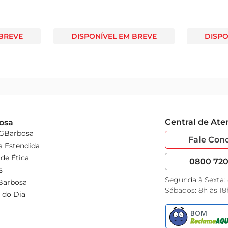
 BREVE
DISPONÍVEL EM BREVE
DISPO
Central de At
osa
 GBarbosa
Fale Con
a Estendida
de Ética
0800 720 
s
Segunda à Sexta:
Barbosa
Sábados: 8h às 18
 do Dia