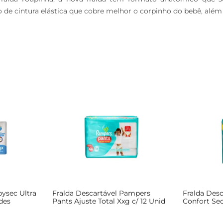
e cintura elástica que cobre melhor o corpinho do bebê, além 
bysec Ultra
Fralda Descartável Pampers
Fralda Des
des
Pants Ajuste Total Xxg c/ 12 Unid
Confort Se
Unid Leve 