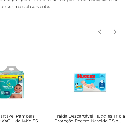
de ser mais absorvente.
cartável Pampers
Fralda Descartável Huggies Tripla
c XXG + de 14Kg 56
Proteção Recém-Nascido 3.5 a
Mais Pague Menos
6Kg c/ 46 Unid