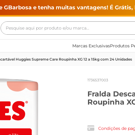
e GBarbosa e tenha muitas vantagens! É Grátis, 
Pesquise aqui por produto e/ou marca...
Termos mais buscados
Marcas Exclusivas
Produtos Pe
geladeira
scartável Huggies Supreme Care Roupinha XG 12 a 15kg com 24 Unidades
maquina lavar
fogao
1736537003
café
Fralda Desc
cerveja
Roupinha XG
frango
vinho
leite
Condições de p
tv