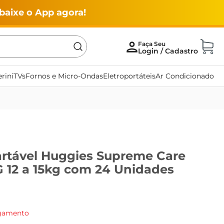
baixe o App agora!
rini
TVs
Fornos e Micro-Ondas
Eletroportáteis
Ar Condicionado
artável Huggies Supreme Care
 12 a 15kg com 24 Unidades
agamento