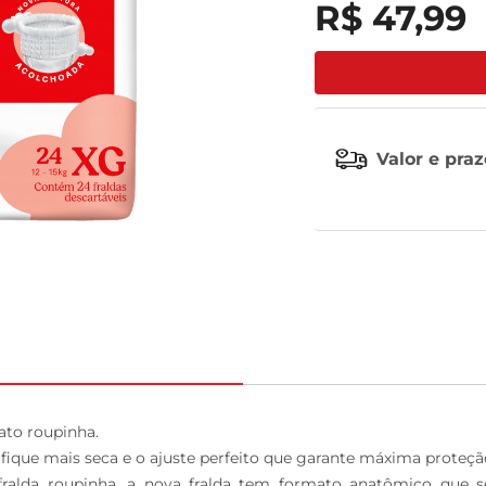
R$
47
,
99
leite pó
Valor e pra
o roupinha. 

ique mais seca e o ajuste perfeito que garante máxima proteção 
ralda roupinha, a nova fralda tem formato anatômico que se