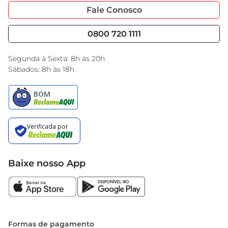
Portal do Fornecedo
Código de Ética
Fale Conosco
Nossas Lojas
Serviços
Cencosud Media
Blog GBarbosa
0800 720 1111
Black Friday
Encarte do Dia
Segunda à Sexta: 8h às 20h
Sábados: 8h às 18h
Baixe nosso App
Formas de pagamento