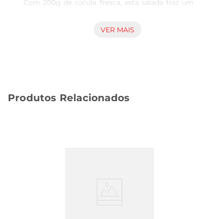
Com 200g de rúcula fresca, esta salada traz um 
sabor marcante e uma textura crocante, ideal 
para complementar suas refeições ou até mesmo 
VER MAIS
para ser saboreada sozinha. A rúcula é conhecida 
por suas propriedades benéficas à saúde, sendo 
rica em vitaminas e minerais, além de ser uma 
excelente fonte de antioxidantes.

Versatilidade na cozinha  

Produtos Relacionados
Esta salada é extremamente versátil e pode ser 
utilizada de diversas maneiras. Experimente 
adicionála a sanduíches, wraps ou como 
acompanhamento de carnes grelhadas. Também 
é uma ótima base para saladas mais elaboradas, 
permitindo que você adicione outros 
ingredientes como tomates, queijos e nozes, 
criando combinações saborosas e saudáveis. A 
Salada Rúcula Suprema é perfeita para quem 
desejapraticidade sem abrir mão do sabor.

Frescor garantido  
