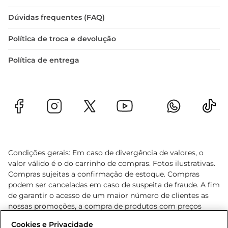
Dúvidas frequentes (FAQ)
Política de troca e devolução
Política de entrega
Condições gerais: Em caso de divergência de valores, o
valor válido é o do carrinho de compras. Fotos ilustrativas.
Compras sujeitas a confirmação de estoque. Compras
podem ser canceladas em caso de suspeita de fraude. A fim
de garantir o acesso de um maior número de clientes as
nossas promoções, a compra de produtos com preços
promocionais poderá ter sua quantidade limitada por
Cookies e Privacidade
cliente. Os preços, ofertas e condições são exclusivos para