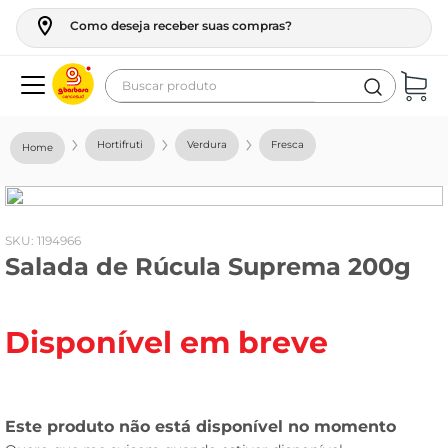
Como deseja receber suas compras?
Buscar produto
Termos mais buscados
Hortifruti
Verdura
Fresca
geladeira
maquina lavar
fogao
:
1194966
Salada de Rúcula Suprema 200g
café
cerveja
Disponível em breve
frango
leite
vinho
leite pó