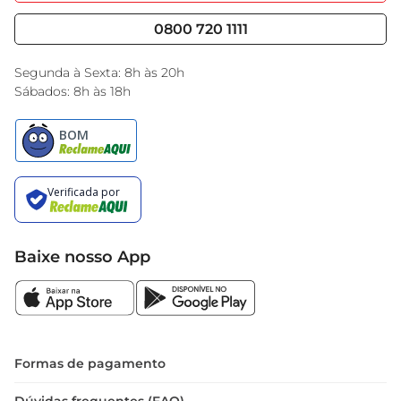
Serviços
Cencosud Media
Blog GBarbosa
0800 720 1111
Black Friday
Encarte do Dia
Segunda à Sexta: 8h às 20h
Sábados: 8h às 18h
Baixe nosso App
Formas de pagamento