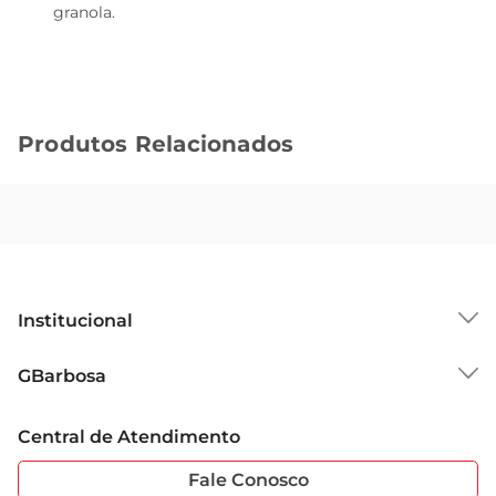
granola.
Produtos Relacionados
Institucional
Sobre o GBarbosa
GBarbosa
Grupo Cencosud
Trabalhe Conosco
Cartão GBarbosa
Central de Atendimento
Sobre Privacidade
Garantia Estendida
Portal do Fornecedo
Código de Ética
Fale Conosco
Nossas Lojas