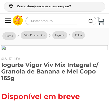
Como deseja receber suas compras?
Buscar produto
Termos mais buscados
Frios E Laticínios
Iogurte
Polpa
geladeira
maquina lavar
fogao
:
1744819
Iogurte Vigor Viv Mix Integral c/
café
Granola de Banana e Mel Copo
cerveja
165g
frango
vinho
Disponível em breve
leite
tv