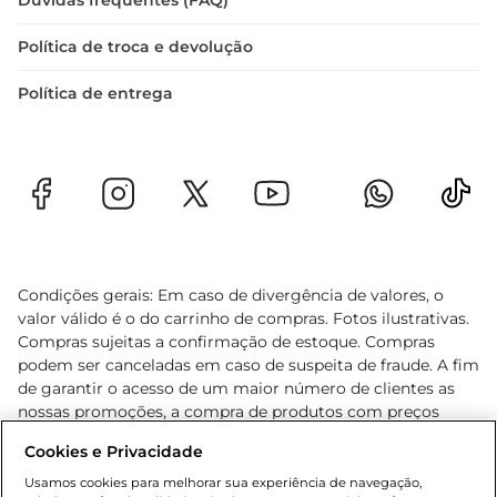
Dúvidas frequentes (FAQ)
Política de troca e devolução
Política de entrega
Condições gerais: Em caso de divergência de valores, o
valor válido é o do carrinho de compras. Fotos ilustrativas.
Compras sujeitas a confirmação de estoque. Compras
podem ser canceladas em caso de suspeita de fraude. A fim
de garantir o acesso de um maior número de clientes as
nossas promoções, a compra de produtos com preços
promocionais poderá ter sua quantidade limitada por
Cookies e Privacidade
cliente. Os preços, ofertas e condições são exclusivos para
o e-commerce e válidos durante o dia de hoje, podendo
Usamos cookies para melhorar sua experiência de navegação,