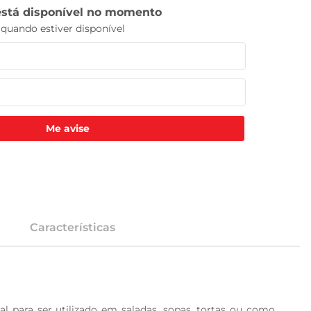
Me avise
Características
l para ser utilizado em saladas, sopas, tortas ou como 