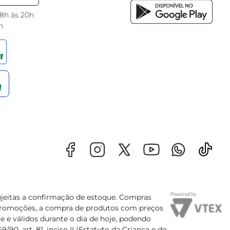
 8h às 20h
h
sujeitas a confirmação de estoque. Compras
s promoções, a compra de produtos com preços
e e válidos durante o dia de hoje, podendo
90, art. 81, inciso II (Estatuto da Criança e do