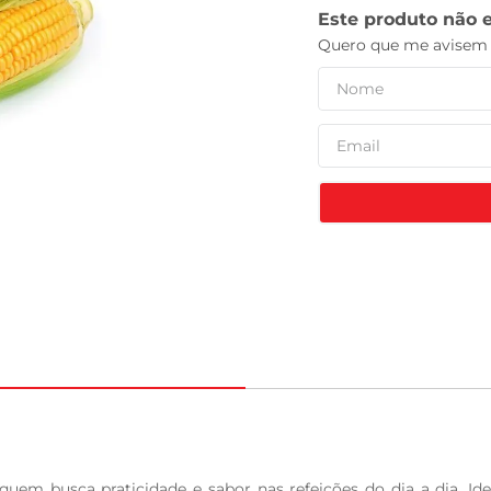
leite pó
uem busca praticidade e sabor nas refeições do dia a dia. Idea