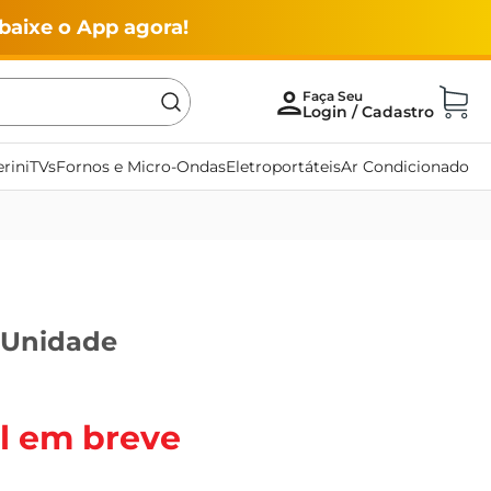
baixe o App agora!
rini
TVs
Fornos e Micro-Ondas
Eletroportáteis
Ar Condicionado
 Unidade
l em breve