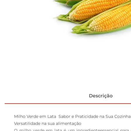
Descrição
Milho Verde em Lata  Sabor e Praticidade na Sua Cozinha

Versatilidade na sua alimentação  

O milho verde em lata é um ingredienteessencial para q