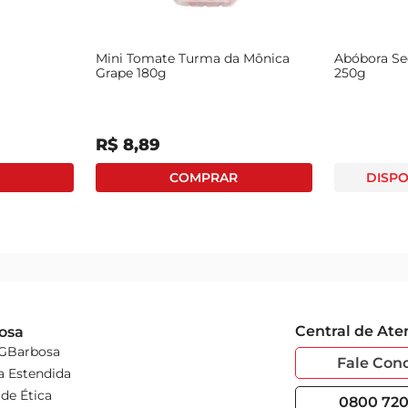
Mini Tomate Turma da Mônica
Abóbora Se
Grape 180g
250g
R$
8
,
89
DISPO
Central de At
osa
 GBarbosa
Fale Con
a Estendida
de Ética
0800 720 