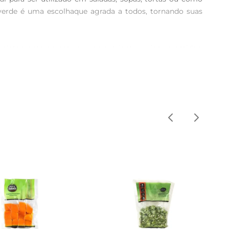
verde é uma escolhaque agrada a todos, tornando suas 
 enlatamento garante que os nutrientes sejam mantidos, 
 e o uso, permitindo que você tenha sempre à mão um 
nte adicionar ao arroz, misturar em tortas salgadas ou 
zendo um sabor autêntico e irresistível.

incluir o milho verde em lata na sua dieta, você garante 
ara garantir a qualidade do produto. Assim, você pode 