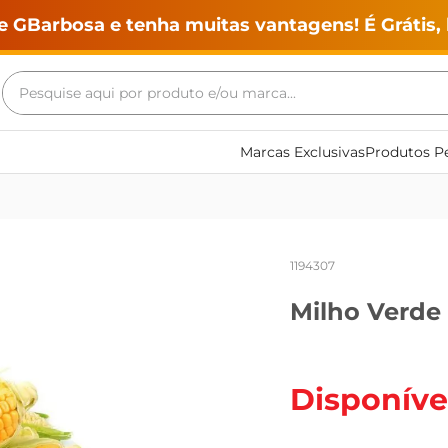
e GBarbosa e tenha muitas vantagens! É Grátis, 
Pesquise aqui por produto e/ou marca...
Termos mais buscados
Marcas Exclusivas
Produtos Pe
geladeira
maquina lavar
fogao
1194307
café
Milho Verde
cerveja
frango
vinho
Disponíve
leite
tv