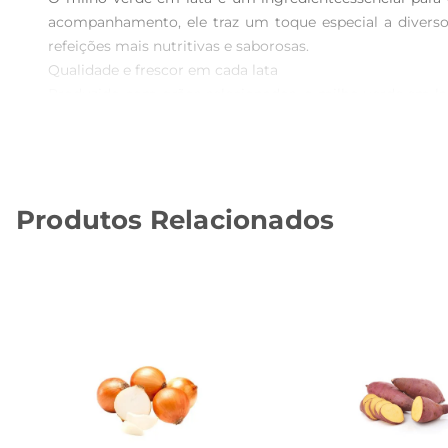
acompanhamento, ele traz um toque especial a diverso
refeições mais nutritivas e saborosas.

Qualidade e frescor em cada lata  

Produzido com grãos selecionados, o milho verde em lat
oferecendo uma opção saudável e prática para o seu 
ingrediente versátil e saboroso.

Sugestões de uso  

Você pode utilizar o milho verde em diversas receitas,
Produtos Relacionados
preparar uma deliciosa sopa. O milho também é perfeito p
Informações nutricionais  

O milho verde é uma excelente fonte de fibras, vitaminas
um aporte nutricional importante, que auxilia na digestão
Conservação e armazenamento  

Após abrir a lata, recomendase armazenar o milho em u
desfrutar do sabor e da frescura do milho verde sempre q