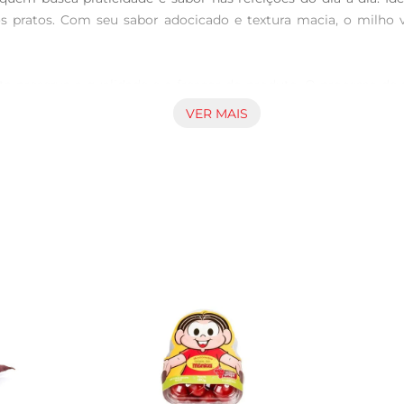
s pratos. Com seu sabor adocicado e textura macia, o milho 
a preserva a qualidade e o frescor do produto. O processo de
cardápio. Além disso, a embalagem facilita o armazenamento
VER MAIS
 desde uma simples salada até pratos mais elaborados. Experime
ara incrementar pratos mexicanos, como tacos e quesadillas, tra
 e minerais, contribuindo para uma alimentação equilibrada. Ao 
 e proporciona energia para o dia a dia.

m recipiente fechado na geladeira e consumir em até 3 dias p
ue desejar.