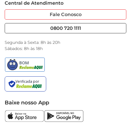
Central de Atendimento
Sobre Privacidade
Garantia Estendida
Portal do Fornecedo
Código de Ética
Fale Conosco
Nossas Lojas
Serviços
Cencosud Media
Blog GBarbosa
0800 720 1111
Black Friday
Encarte do Dia
Segunda à Sexta: 8h às 20h
Sábados: 8h às 18h
Baixe nosso App