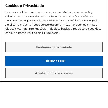
promocionais poderá ter sua quantidade limitada por
Cookies e Privacidade
cliente. Os preços, ofertas e condições são exclusivos para
o e-commerce e válidos durante o dia de hoje, podendo
Usamos cookies para melhorar sua experiência de navegação,
otimizar as funcionalidades do site, e trazer conteúdo e ofertas
sofrer alterações sem prévia notificação. Proibida a venda
personalizadas para você, baseadas em seu histórico de navegação.
de bebidas alcoólicas para menores de 18 anos, conforme
Ao clicar em aceitar, você concorda em armazenar cookies em seu
Lei n.º 8069/90, art. 81, inciso II (Estatuto da Criança e do
dispositivo. Para informações mais detalhadas a respeito de cookies,
Adolescente). Preços e condições exclusivos para o
consulte nossa Política de Privacidade.
www.gbarbosa.com.br
, podendo sofrer alterações sem
aviso prévio. O valor mínimo para as compras on-line é de
R$ 80,00.
Configurar privacidade
Rejeitar todos
© 2026 Copyright. Todos os direitos
reservados Gbarbosa.
Aceitar todos os cookies
Cencosud Brasil Comercial SA.CNPJ sob n° 39.346.861/0350-38 .
Sediada na Av. das Nações Unidas, 12.995, 21º andar, CEP:
04.578-000, Bairro Brooklin Paulista, na cidade de São Paulo -
SP.