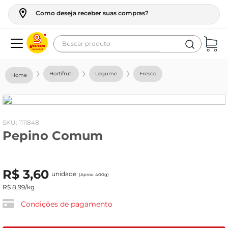
Como deseja receber suas compras?
Buscar produto
Termos mais buscados
Hortifruti
Legume
Fresco
geladeira
maquina lavar
fogao
:
1111848
Pepino Comum
café
cerveja
R$
3
,
60
frango
unidade
(Aprox. 400g)
R$
8
,
99
/kg
leite
Condições de pagamento
vinho
leite pó