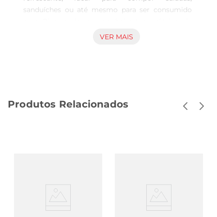
sanduíches ou até mesmo para ser consumido 
puro. Rico em água e com baixo teor calórico, ele 
é perfeito para quem busca uma alimentação 
VER MAIS
leve e saudável. Além disso, sua crocância e sabor 
suave trazem um toque especial a diversas 
preparações culinárias.

Benefícios nutricionais  

Este legume é uma excelente fonte de vitaminas 
Produtos Relacionados
e minerais, como a vitamina K, que é importante 
para a saúde óssea, e o potássio, que ajuda a 
regular a pressão arterial. O pepino também 
contém antioxidantesque podem contribuir para 
a proteção das células do organismo, 
promovendo bemestar e saúde a longo prazo.

Sugestões de uso  

O pepino comum pode ser utilizado de várias 
maneiras na cozinha. Experimente adicionálo em 
saladas coloridas, onde seu frescor contrastacom 