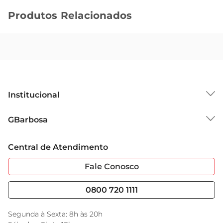
Produtos Relacionados
Institucional
Sobre o GBarbosa
GBarbosa
Grupo Cencosud
Trabalhe Conosco
Cartão GBarbosa
Central de Atendimento
Sobre Privacidade
Garantia Estendida
Portal do Fornecedo
Código de Ética
Fale Conosco
Nossas Lojas
Serviços
Cencosud Media
Blog GBarbosa
0800 720 1111
Black Friday
Encarte do Dia
Segunda à Sexta: 8h às 20h