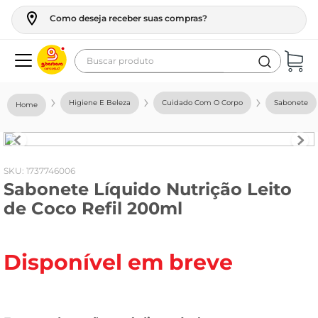
Como deseja receber suas compras?
Buscar produto
Termos mais buscados
Higiene E Beleza
Cuidado Com O Corpo
Sabonete
geladeira
maquina lavar
fogao
:
1737746006
Sabonete Líquido Nutrição Leito
café
de Coco Refil 200ml
cerveja
frango
Disponível em breve
leite
vinho
leite pó