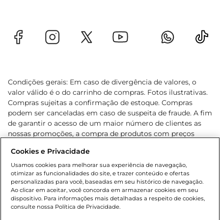
Condições gerais: Em caso de divergência de valores, o
valor válido é o do carrinho de compras. Fotos ilustrativas.
Compras sujeitas a confirmação de estoque. Compras
podem ser canceladas em caso de suspeita de fraude. A fim
de garantir o acesso de um maior número de clientes as
nossas promoções, a compra de produtos com preços
promocionais poderá ter sua quantidade limitada por
Cookies e Privacidade
cliente. Os preços, ofertas e condições são exclusivos para
o e-commerce e válidos durante o dia de hoje, podendo
Usamos cookies para melhorar sua experiência de navegação,
otimizar as funcionalidades do site, e trazer conteúdo e ofertas
sofrer alterações sem prévia notificação. Proibida a venda
personalizadas para você, baseadas em seu histórico de navegação.
de bebidas alcoólicas para menores de 18 anos, conforme
Ao clicar em aceitar, você concorda em armazenar cookies em seu
Lei n.º 8069/90, art. 81, inciso II (Estatuto da Criança e do
dispositivo. Para informações mais detalhadas a respeito de cookies,
Adolescente). Preços e condições exclusivos para o
consulte nossa Política de Privacidade.
www.gbarbosa.com.br
, podendo sofrer alterações sem