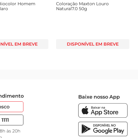
 Biocolor Homem
Coloração Maxton Louro
laro
Natural7.0 50g
NÍVEL EM BREVE
DISPONÍVEL EM BREVE
endimento
Baixe nosso App
osco
1111
 8h às 20h
h