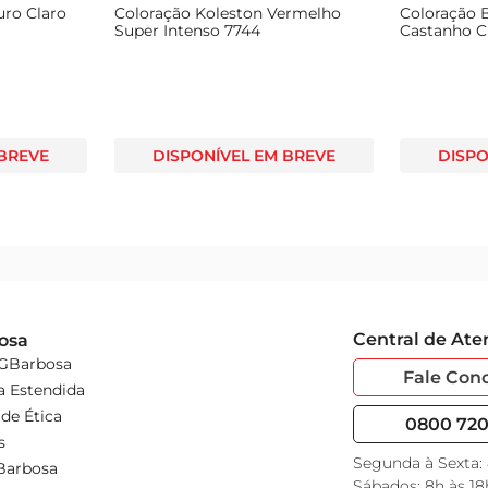
uro Claro
Coloração Koleston Vermelho
Coloração
Super Intenso 7744
Castanho C
 BREVE
DISPONÍVEL EM BREVE
DISPO
Central de At
osa
 GBarbosa
Fale Con
a Estendida
de Ética
0800 720 
s
Segunda à Sexta:
Barbosa
Sábados: 8h às 18