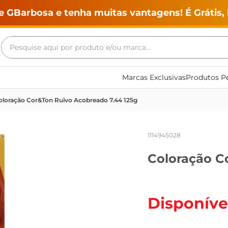
e GBarbosa e tenha muitas vantagens! É Grátis, 
Pesquise aqui por produto e/ou marca...
Termos mais buscados
Marcas Exclusivas
Produtos Pe
geladeira
oloração Cor&Ton Ruivo Acobreado 7.44 125g
maquina lavar
fogao
1114945028
café
Coloração C
cerveja
frango
vinho
Disponíve
leite
tv