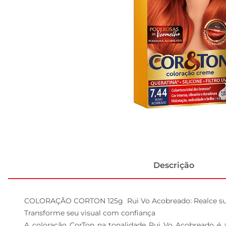
Descrição
COLORAÇÃO CORTON 125g  Rui Vo Acobreado: Realce sua
Transforme seu visual com confiança  

A coloração CorTon na tonalidade Rui Vo Acobreado é 