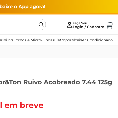
baixe o App agora!
rini
TVs
Fornos e Micro-Ondas
Eletroportáteis
Ar Condicionado
or&Ton Ruivo Acobreado 7.44 125g
l em breve