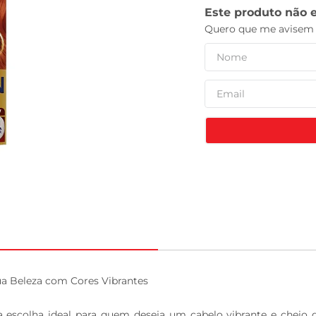
leite pó
 Beleza com Cores Vibrantes

a escolha ideal para quem deseja um cabelo vibrante e cheio 