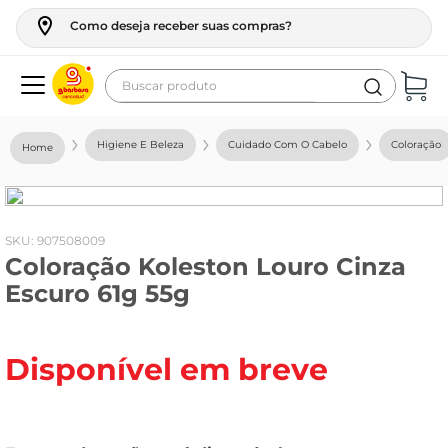
Como deseja receber suas compras?
Buscar produto
Termos mais buscados
Higiene E Beleza
Cuidado Com O Cabelo
Coloração
geladeira
maquina lavar
fogao
:
907508009
Coloração Koleston Louro Cinza
café
Escuro 61g 55g
cerveja
frango
Disponível em breve
leite
vinho
leite pó