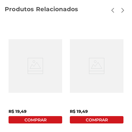
Produtos Relacionados
Tonalizante Alfaparf Alta
Tonalizante Alfaparf Alta
Moda Utraluminoso 0%
Moda Utraluminoso 0%
Amonia 40 Castanho
Amonia 50 Castanho
Médio
Claro
R$
19
,
49
R$
19
,
49