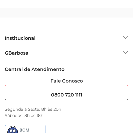
Institucional
Sobre o GBarbosa
GBarbosa
Grupo Cencosud
Trabalhe Conosco
Cartão GBarbosa
Central de Atendimento
Sobre Privacidade
Garantia Estendida
Portal do Fornecedo
Código de Ética
Fale Conosco
Nossas Lojas
Serviços
Cencosud Media
Blog GBarbosa
0800 720 1111
Black Friday
Encarte do Dia
Segunda à Sexta: 8h às 20h
Sábados: 8h às 18h